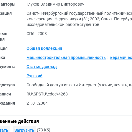
 авторы
Глухов Владимир Викторович
зация
Санкт-Петербургский государственный политехничес
конференция. Неделя науки (31; 2002; Санкт-Петербур
исследовательской работе студентов
ные
СПб., 2003
ия
кция
Общая коллекция
ика
машиностроительная промышленность
;
керамичес
кумента
Статья, доклад
Русский
доступа
Свободный доступ из сети Интернет (чтение, печать, 
аписи
RU\SPSTU\edoc\4268
оздания
21.01.2004
шенные действия
(73 Кб)
тать
Загрузить