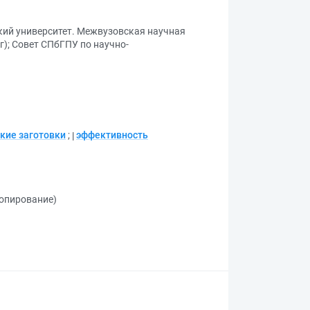
кий университет. Межвузовская научная
г)
;
Совет СПбГПУ по научно-
кие заготовки
;
эффективность
копирование)