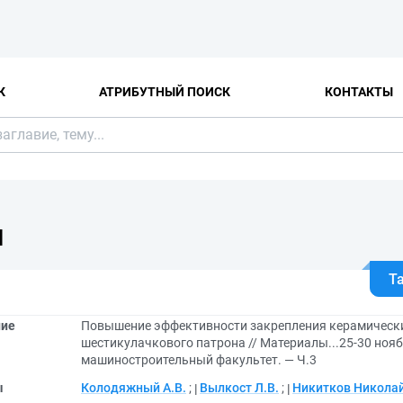
К
АТРИБУТНЫЙ ПОИСК
КОНТАКТЫ
Я
Т
ние
Повышение эффективности закрепления керамически
шестикулачкового патрона // Материалы...25-30 ноябр
машиностроительный факультет. — Ч.3
ы
Колодяжный А.В.
;
Вылкост Л.В.
;
Никитков Никола