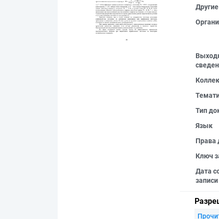
Другие
Органи
Выход
сведен
Колле
Темат
Тип до
Язык
Права 
Ключ з
Дата с
записи
Разре
Прочи