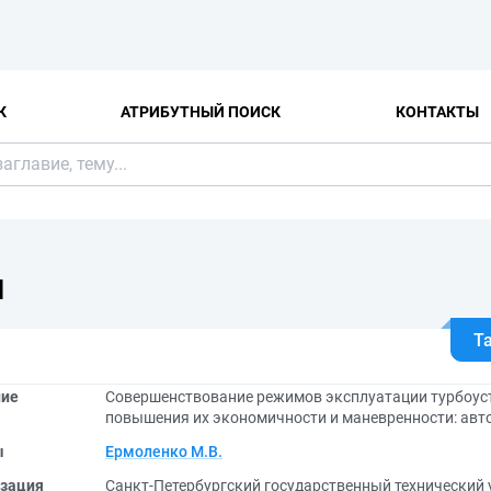
К
АТРИБУТНЫЙ ПОИСК
КОНТАКТЫ
Я
Т
ние
Совершенствование режимов эксплуатации турбоуст
повышения их экономичности и маневренности: автореф
ы
Ермоленко М.В.
зация
Санкт-Петербургский государственный технический 