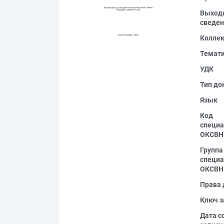
Выход
сведен
Колле
Темат
УДК
Тип до
Язык
Код
специа
ОКСВН
Группа
специа
ОКСВН
Права 
Ключ з
Дата с