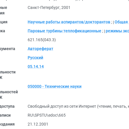
ные
Санкт-Петербург, 2001
ия
кция
Научные работы аспирантов/докторантов
;
Общая 
ика
Паровые турбины теплофикационные
;
режимы экс
621.165(043.3)
кумента
Автореферат
Русский
05.14.14
льности
К
050000 - Технические науки
льностей
К
доступа
Свободный доступ из сети Интернет (чтение, печать,
аписи
RU\SPSTU\edoc\665
оздания
21.12.2001