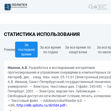
СТАТИСТИКА ИСПОЛЬЗОВАНИЯ
За
За все время
За все время по
За все в
Режим
последнее
по годам
кварталам
по мес
время
Иванов, А.В.
Разработка и исследование алгоритмов
прогнозирования и управления очередями в компьютерных се
Автореф. дис... канд. техн. наук: 05.13.01 [Электронный ресурс]
А.В. Иванов; Санкт-Петербургский государственный техническ
университет. — Электрон. текстовые дан. (1файл : 245 Кб). — С
Петербург, 2001. — Электрон. версия печ. публикации. —
Свободный доступ из сети Интернет (чтение, печать, копирован
— Текстовый файл. — AdobeAcrobatReader 4,0. —
<URL:
http://elib.spbstu.ru/dl/044.pdf
>.