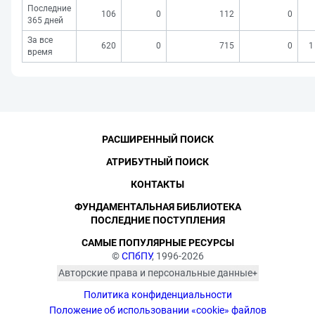
Последние
106
0
112
0
365 дней
За все
620
0
715
0
1
время
РАСШИРЕННЫЙ ПОИСК
АТРИБУТНЫЙ ПОИСК
КОНТАКТЫ
ФУНДАМЕНТАЛЬНАЯ БИБЛИОТЕКА
ПОСЛЕДНИЕ ПОСТУПЛЕНИЯ
САМЫЕ ПОПУЛЯРНЫЕ РЕСУРСЫ
©
СПбПУ
, 1996-2026
Авторские права и персональные данные
Фотографии размещены с согласия
Политика конфиденциальности
изображённых лиц в соответствии
с требованиями законодательства
Положение об использовании «cookie» файлов