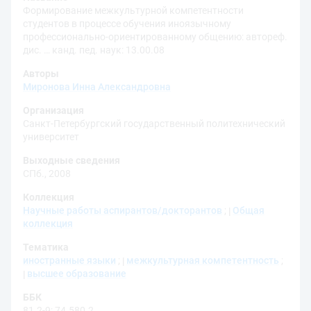
Формирование межкультурной компетентности
студентов в процессе обучения иноязычному
профессионально-ориентированному общению: автореф.
дис. … канд. пед. наук: 13.00.08
Авторы
Миронова Инна Александровна
Организация
Санкт-Петербургский государственный политехнический
университет
Выходные сведения
СПб., 2008
Коллекция
Научные работы аспирантов/докторантов
;
Общая
коллекция
Тематика
иностранные языки
;
межкультурная компетентность
;
высшее образование
ББК
81.2-9
;
74.580.2