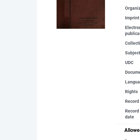
Organi
Imprint
Electro
publica
Collect
Subjec
UDC
Docume
Langua
Rights
Record
Record 
date
Allowe
–