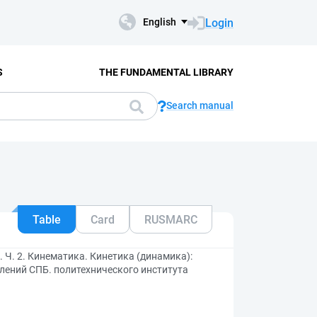
Login
English
S
THE FUNDAMENTAL LIBRARY
Search manual
Table
Card
RUSMARC
 Ч. 2. Кинематика. Кинетика (динамика):
елений СПБ. политехнического института