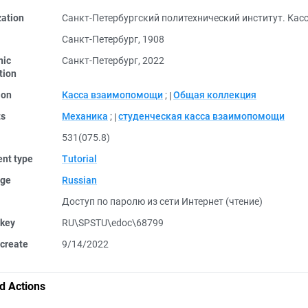
zation
Санкт-Петербургский политехнический институт. Ка
Санкт-Петербург, 1908
nic
Санкт-Петербург, 2022
tion
ion
Касса взаимопомощи
;
Общая коллекция
ts
Механика
;
студенческая касса взаимопомощи
531(075.8)
nt type
Tutorial
ge
Russian
Доступ по паролю из сети Интернет (чтение)
 key
RU\SPSTU\edoc\68799
create
9/14/2022
d Actions