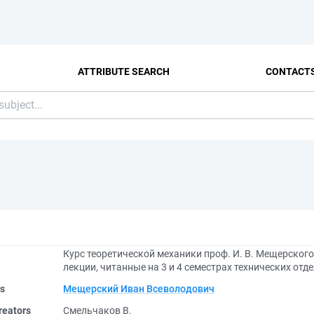
ATTRIBUTE SEARCH
CONTACT
Курс теоретической механики проф. И. В. Мещерского.
лекции, читанные на 3 и 4 семестрах технических отд
rs
Мещерский Иван Всеволодович
reators
Смельчаков В.