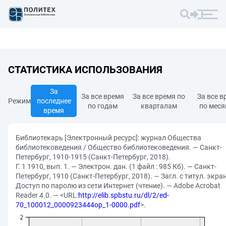
СТАТИСТИКА ИСПОЛЬЗОВАНИЯ
За
За все время
За все время по
За все в
Режим
последнее
по годам
кварталам
по мес
время
Библиотекарь [Электронный ресурс]: журнал Общества
библиотековедения / Общество библиотековедения. — Санкт-
Петербург, 1910-1915 (Санкт-Петербург, 2018).
Г. 1 1910, вып. 1. — Электрон. дан. (1 файл : 985 Кб). — Санкт-
Петербург, 1910 (Санкт-Петербург, 2018). — Загл. с титул. экра
Доступ по паролю из сети Интернет (чтение). — Adobe Acrobat
Reader 4.0. — <URL:
http://elib.spbstu.ru/dl/2/ed-
70_100012_0000923444op_1-0000.pdf
>.