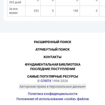
3
0
0
0
365 дней
За все
353
0
198
0
время
РАСШИРЕННЫЙ ПОИСК
АТРИБУТНЫЙ ПОИСК
КОНТАКТЫ
ФУНДАМЕНТАЛЬНАЯ БИБЛИОТЕКА
ПОСЛЕДНИЕ ПОСТУПЛЕНИЯ
САМЫЕ ПОПУЛЯРНЫЕ РЕСУРСЫ
©
СПбПУ
, 1996-2026
Авторские права и персональные данные
Фотографии размещены с согласия
Политика конфиденциальности
изображённых лиц в соответствии
с требованиями законодательства
Положение об использовании «cookie» файлов
о персональных данных. Согласно