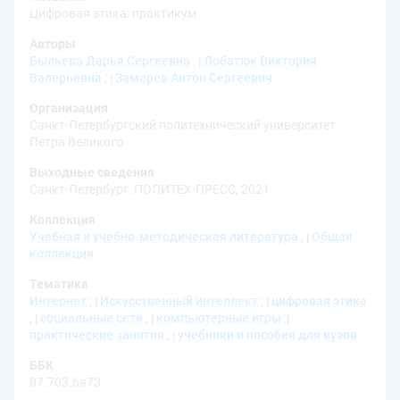
Цифровая этика: практикум
Авторы
Быльева Дарья Сергеевна
;
Лобатюк Виктория
Валерьевна
;
Заморев Антон Сергеевич
Организация
Санкт-Петербургский политехнический университет
Петра Великого
Выходные сведения
Санкт-Петербург: ПОЛИТЕХ-ПРЕСС, 2021
Коллекция
Учебная и учебно-методическая литература
;
Общая
коллекция
Тематика
Интернет
;
Искусственный интеллект
;
цифровая этика
;
социальные сети
;
компьютерные игры
;
практические занятия
;
учебники и пособия для вузов
ББК
87.703.6я73