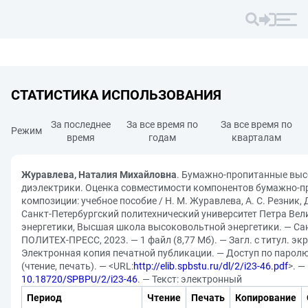
СТАТИСТИКА ИСПОЛЬЗОВАНИЯ
За последнее
За все время по
За все время по
Режим
время
годам
кварталам
Журавлева, Наталия Михайловна
. Бумажно-пропитанные вы
диэлектрики. Оценка совместимости компонентов бумажно-п
композиции: учебное пособие / Н. М. Журавлева, А. С. Резник, Д
Санкт-Петербургский политехнический университет Петра Вел
энергетики, Высшая школа высоковольтной энергетики. — Сан
ПОЛИТЕХ-ПРЕСС, 2023. — 1 файл (8,77 Мб). — Загл. с титул. эк
Электронная копия печатной публикации. — Доступ по паролю
(чтение, печать). — <URL:
http://elib.spbstu.ru/dl/2/i23-46.pdf
>. —
10.18720/SPBPU/2/i23-46
. — Текст: электронный
Период
Чтение
Печать
Копирование