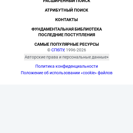
РАСШИРЕННЫЙ ПОИСК
АТРИБУТНЫЙ ПОИСК
КОНТАКТЫ
ФУНДАМЕНТАЛЬНАЯ БИБЛИОТЕКА
ПОСЛЕДНИЕ ПОСТУПЛЕНИЯ
САМЫЕ ПОПУЛЯРНЫЕ РЕСУРСЫ
©
СПбПУ
, 1996-2026
Авторские права и персональные данные
Фотографии размещены с согласия
Политика конфиденциальности
изображённых лиц в соответствии
с требованиями законодательства
Положение об использовании «cookie» файлов
о персональных данных. Согласно
ст. 152.1 ГК РФ «Охрана изображения
гражданина», все фотоматериалы
являются объектами авторского
права. Их копирование и дальнейшее
использование без письменного
согласия правообладателя
запрещено.