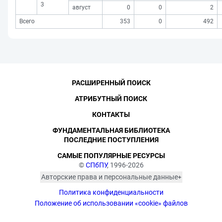
3
август
0
0
2
Всего
353
0
492
РАСШИРЕННЫЙ ПОИСК
АТРИБУТНЫЙ ПОИСК
КОНТАКТЫ
ФУНДАМЕНТАЛЬНАЯ БИБЛИОТЕКА
ПОСЛЕДНИЕ ПОСТУПЛЕНИЯ
САМЫЕ ПОПУЛЯРНЫЕ РЕСУРСЫ
©
СПбПУ
, 1996-2026
Авторские права и персональные данные
Фотографии размещены с согласия
Политика конфиденциальности
изображённых лиц в соответствии
с требованиями законодательства
Положение об использовании «cookie» файлов
о персональных данных. Согласно
ст. 152.1 ГК РФ «Охрана изображения