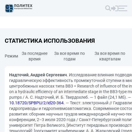
СТАТИСТИКА ИСПОЛЬЗОВАНИЯ
За последнее
За все время по
За все время по
Режим
время
годам
кварталам
Надточий, Андрей Сергеевич
. Исследование влияния подвод
гидравлическую эффективность промежуточной ступени в мн
центробежных насосах типа BB3 = Research of influence of the in
on a hydraulic efficiency of an intermediate stage in the BB3-type mu
pumps / А. C. Надточий, И. Б. Твердохлеб. — 1 файл (24,1 Мб). —
10.18720/SPBPU/2/id20-364
. — Текст: электронный // Гидрав
гидроприводы и гидропневмоавтоматика. Современное состо
развития: сборник научных трудов международной научно-те
конференции, 2–3 июля 2020 года / Санкт-Петербургский поли
университет Петра Великого, [Институт передовых производс
технологий]; [оргкомитет конференции: А. А. Жарковский (предсе