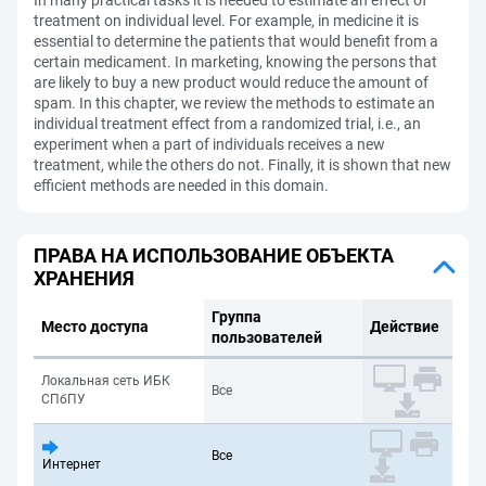
In many practical tasks it is needed to estimate an effect of
treatment on individual level. For example, in medicine it is
essential to determine the patients that would benefit from a
certain medicament. In marketing, knowing the persons that
are likely to buy a new product would reduce the amount of
spam. In this chapter, we review the methods to estimate an
individual treatment effect from a randomized trial, i.e., an
experiment when a part of individuals receives a new
treatment, while the others do not. Finally, it is shown that new
efficient methods are needed in this domain.
ПРАВА НА ИСПОЛЬЗОВАНИЕ ОБЪЕКТА
ХРАНЕНИЯ
Группа
Место доступа
Действие
пользователей
Локальная сеть ИБК
Все
СПбПУ
Все
Интернет