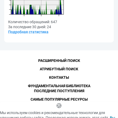
Количество обращений:
647
За последние 30 дней:
24
Подробная статистика
РАСШИРЕННЫЙ ПОИСК
АТРИБУТНЫЙ ПОИСК
КОНТАКТЫ
ФУНДАМЕНТАЛЬНАЯ БИБЛИОТЕКА
ПОСЛЕДНИЕ ПОСТУПЛЕНИЯ
САМЫЕ ПОПУЛЯРНЫЕ РЕСУРСЫ
©
СПбПУ
🍪
, 1996-2026
Авторские права и персональные данные
Мы используем cookies и рекомендательные технологии для
Фотографии размещены с согласия
улучшения работы сайта. Продолжая использовать этот сайт,
Вы