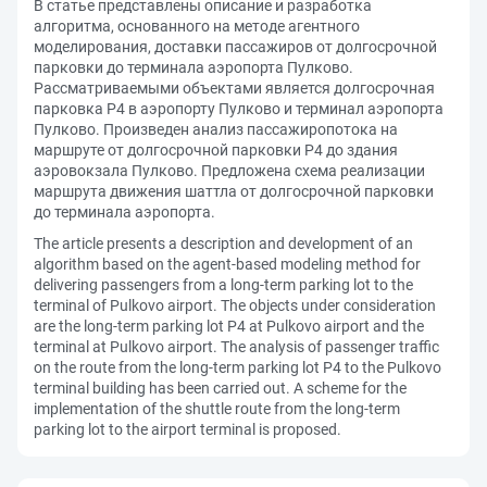
В статье представлены описание и разработка
алгоритма, основанного на методе агентного
моделирования, доставки пассажиров от долгосрочной
парковки до терминала аэропорта Пулково.
Рассматриваемыми объектами является долгосрочная
парковка P4 в аэропорту Пулково и терминал аэропорта
Пулково. Произведен анализ пассажиропотока на
маршруте от долгосрочной парковки Р4 до здания
аэровокзала Пулково. Предложена схема реализации
маршрута движения шаттла от долгосрочной парковки
до терминала аэропорта.
The article presents a description and development of an
algorithm based on the agent-based modeling method for
delivering passengers from a long-term parking lot to the
terminal of Pulkovo airport. The objects under consideration
are the long-term parking lot P4 at Pulkovo airport and the
terminal at Pulkovo airport. The analysis of passenger traffic
on the route from the long-term parking lot P4 to the Pulkovo
terminal building has been carried out. A scheme for the
implementation of the shuttle route from the long-term
parking lot to the airport terminal is proposed.