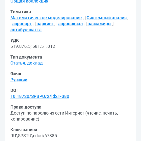
Общая коллекция
Тематика
Математическое моделирование
;
Системный анализ
;
аэропорт
;
паркинг
;
аэровокзал
;
пассажиры
;
автобус-шаттл
УДК
519.876.5
;
681.51.012
Тип документа
Статья, доклад
Язык
Русский
DOI
10.18720/SPBPU/2/id21-380
Права доступа
Доступ по паролю из сети Интернет (чтение, печать,
копирование)
Ключ записи
RU\SPSTU\edoc\67885