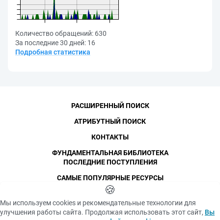
Количество обращений:
630
За последние 30 дней:
16
Подробная статистика
РАСШИРЕННЫЙ ПОИСК
АТРИБУТНЫЙ ПОИСК
КОНТАКТЫ
ФУНДАМЕНТАЛЬНАЯ БИБЛИОТЕКА
ПОСЛЕДНИЕ ПОСТУПЛЕНИЯ
САМЫЕ ПОПУЛЯРНЫЕ РЕСУРСЫ
©
СПбПУ
🍪
, 1996-2026
Авторские права и персональные данные
Мы используем cookies и рекомендательные технологии для
Фотографии размещены с согласия
улучшения работы сайта. Продолжая использовать этот сайт,
Вы
Политика конфиденциальности
изображённых лиц в соответствии