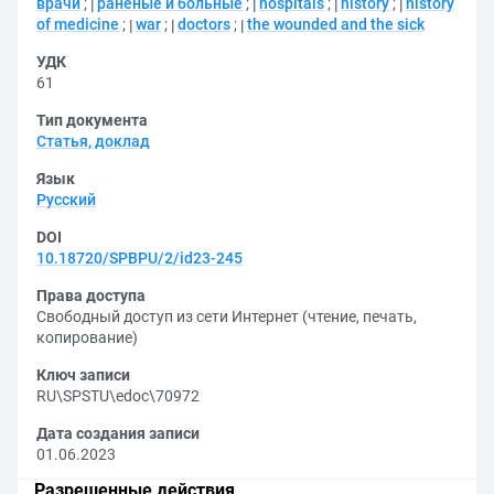
врачи
;
раненые и больные
;
hospitals
;
history
;
history
of medicine
;
war
;
doctors
;
the wounded and the sick
УДК
61
Тип документа
Статья, доклад
Язык
Русский
DOI
10.18720/SPBPU/2/id23-245
Права доступа
Свободный доступ из сети Интернет (чтение, печать,
копирование)
Ключ записи
RU\SPSTU\edoc\70972
Дата создания записи
01.06.2023
Разрешенные действия