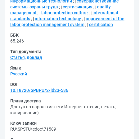
информационные технологии
;
совершенствование
системы охраны труда
;
сертификация
;
quality
management
;
labor protection culture
;
international
standards
;
information technology
;
improvement of the
labor protection management system
;
certification
ББК
65.246
Тип документа
Статья, доклад
Язык
Русский
DOI
10.18720/SPBPU/2/id23-586
Права доступа
Доступ по паролю из сети Интернет (чтение, печать,
копирование)
Ключ записи
RU\SPSTU\edoc\71589