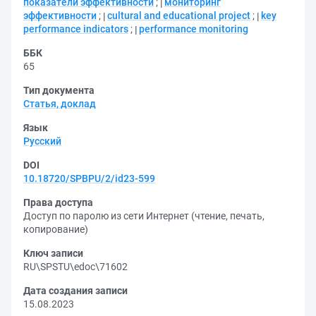
показатели эффективности
;
мониторинг
эффективности
;
cultural and educational project
;
key
performance indicators
;
performance monitoring
ББК
65
Тип документа
Статья, доклад
Язык
Русский
DOI
10.18720/SPBPU/2/id23-599
Права доступа
Доступ по паролю из сети Интернет (чтение, печать,
копирование)
Ключ записи
RU\SPSTU\edoc\71602
Дата создания записи
15.08.2023