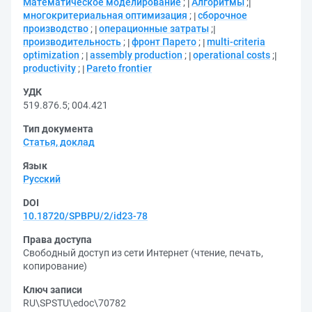
Математическое моделирование
;
Алгоритмы
;
многокритериальная оптимизация
;
сборочное
производство
;
операционные затраты
;
производительность
;
фронт Парето
;
multi-criteria
optimization
;
assembly production
;
operational costs
;
productivity
;
Pareto frontier
УДК
519.876.5
;
004.421
Тип документа
Статья, доклад
Язык
Русский
DOI
10.18720/SPBPU/2/id23-78
Права доступа
Свободный доступ из сети Интернет (чтение, печать,
копирование)
Ключ записи
RU\SPSTU\edoc\70782