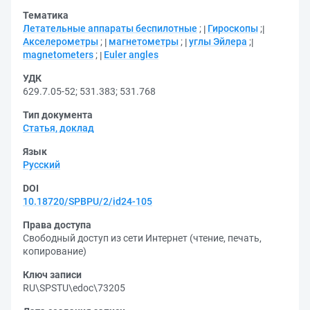
Тематика
Летательные аппараты беспилотные
;
Гироскопы
;
Акселерометры
;
магнетометры
;
углы Эйлера
;
magnetometers
;
Euler angles
УДК
629.7.05-52
;
531.383
;
531.768
Тип документа
Статья, доклад
Язык
Русский
DOI
10.18720/SPBPU/2/id24-105
Права доступа
Свободный доступ из сети Интернет (чтение, печать,
копирование)
Ключ записи
RU\SPSTU\edoc\73205