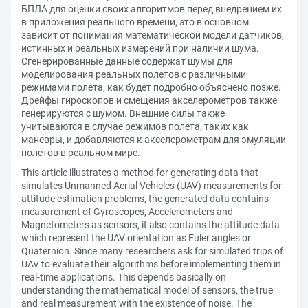
БПЛА для оценки своих алгоритмов перед внедрением их
в приложения реального времени, это в основном
зависит от понимания математической модели датчиков,
истинных и реальных измерений при наличии шума.
Сгенерированные данные содержат шумы для
моделирования реальных полетов с различными
режимами полета, как будет подробно объяснено позже.
Дрейфы гироскопов и смещения акселерометров также
генерируются с шумом. Внешние силы также
учитываются в случае режимов полета, таких как
маневры, и добавляются к акселерометрам для эмуляции
полетов в реальном мире.
This article illustrates a method for generating data that
simulates Unmanned Aerial Vehicles (UAV) measurements for
attitude estimation problems, the generated data contains
measurement of Gyroscopes, Accelerometers and
Magnetometers as sensors, it also contains the attitude data
which represent the UAV orientation as Euler angles or
Quaternion. Since many researchers ask for simulated trips of
UAV to evaluate their algorithms before implementing them in
real-time applications. This depends basically on
understanding the mathematical model of sensors, the true
and real measurement with the existence of noise. The