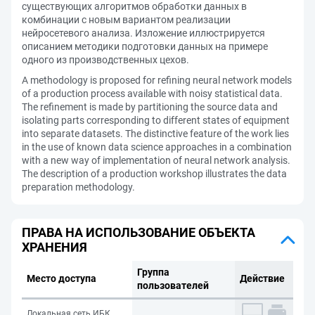
существующих алгоритмов обработки данных в
комбинации с новым вариантом реализации
нейросетевого анализа. Изложение иллюстрируется
описанием методики подготовки данных на примере
одного из производственных цехов.
A methodology is proposed for refining neural network models
of a production process available with noisy statistical data.
The refinement is made by partitioning the source data and
isolating parts corresponding to different states of equipment
into separate datasets. The distinctive feature of the work lies
in the use of known data science approaches in a combination
with a new way of implementation of neural network analysis.
The description of a production workshop illustrates the data
preparation methodology.
ПРАВА НА ИСПОЛЬЗОВАНИЕ ОБЪЕКТА
ХРАНЕНИЯ
Группа
Место доступа
Действие
пользователей
Локальная сеть ИБК