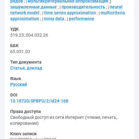
рядов
;
мультикритериальная аппроксимация
;
зашумленные данные
;
производительность
;
neural
network model
;
time series approximation
;
multicriteria
approximation
;
noisy data
;
performance
УДК
519.23
;
004.032.26
ББК
65.051.03
Тип документа
Статья, доклад
Язык
Русский
DOI
10.18720/SPBPU/2/id24-168
Права доступа
Свободный доступ из сети Интернет (чтение, печать,
копирование)
Ключ записи