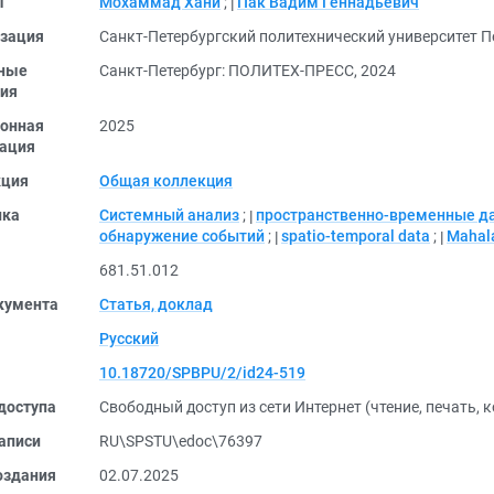
ы
Мохаммад Хани
;
Пак Вадим Геннадьевич
зация
Санкт-Петербургский политехнический университет П
ные
Санкт-Петербург: ПОЛИТЕХ-ПРЕСС, 2024
ия
онная
2025
ация
кция
Общая коллекция
ика
Системный анализ
;
пространственно-временные д
обнаружение событий
;
spatio-temporal data
;
Mahala
681.51.012
кумента
Статья, доклад
Русский
10.18720/SPBPU/2/id24-519
доступа
Свободный доступ из сети Интернет (чтение, печать, 
аписи
RU\SPSTU\edoc\76397
оздания
02.07.2025