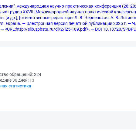
влении", международная научно-практическая конференция (28; 202
ых трудов XXVIII Международной научно-практической конференции, 
и др.]; [ответственные редакторы Л. В. Чёрненькая, А. В. Логин
итул. экрана. — Электронная версия печатной публикации 2025 г. — Ч.
 — <URL:http://elib.spbstu.ru/dl/2/i25-189.pdf>. — DOI 10.18720/SPBP
ство обращений:
224
едние 30 дней:
13
ная статистика