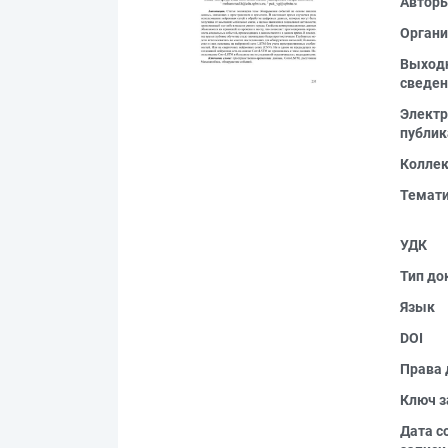
Автор
Органи
Выход
сведен
Электр
публик
Колле
Темат
УДК
Тип до
Язык
DOI
Права 
Ключ з
Дата с