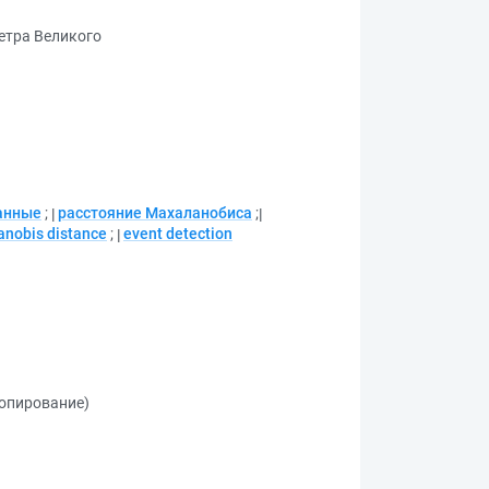
етра Великого
анные
;
расстояние Махаланобиса
;
nobis distance
;
event detection
копирование)