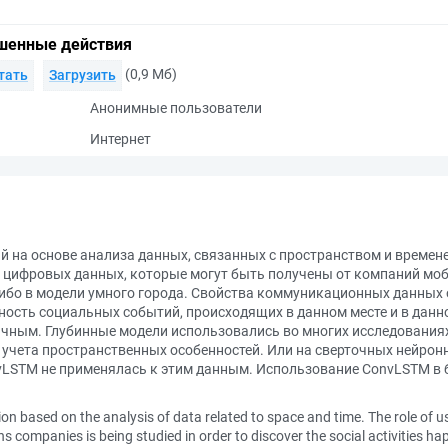
шенные действия
(0,9 Мб)
тать
Загрузить
Анонимные пользователи
Интернет
 на основе анализа данных, связанных с пространством и времене
 цифровых данных, которые могут быть получены от компаний моб
ибо в модели умного города. Свойства коммуникационных данных 
ность социальных событий, происходящих в данном месте и в данно
тичным. Глубинные модели использовались во многих исследовани
з учета пространственных особенностей. Или на сверточных нейрон
nvLSTM не применялась к этим данным. Использование ConvLSTM в
tion based on the analysis of data related to space and time. The role of 
 companies is being studied in order to discover the social activities h