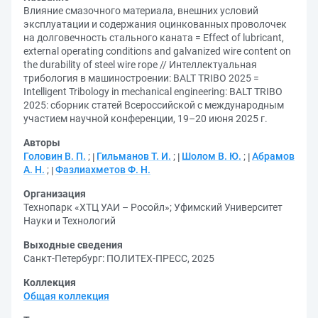
Влияние смазочного материала, внешних условий
эксплуатации и содержания оцинкованных проволочек
на долговечность стального каната = Effect of lubricant,
external operating conditions and galvanized wire content on
the durability of steel wire rope // Интеллектуальная
трибология в машиностроении: BALT TRIBO 2025 =
Intelligent Tribology in mechanical engineering: BALT TRIBO
2025: сборник статей Всероссийской с международным
участием научной конференции, 19–20 июня 2025 г.
Авторы
Головин В. П.
;
Гильманов Т. И.
;
Шолом В. Ю.
;
Абрамов
А. Н.
;
Фазлиахметов Ф. Н.
Организация
Технопарк «ХТЦ УАИ – Росойл»
;
Уфимский Университет
Науки и Технологий
Выходные сведения
Санкт-Петербург: ПОЛИТЕХ-ПРЕСС, 2025
Коллекция
Общая коллекция