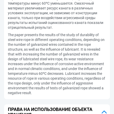
температуры минус 60ºС уменьшается. Смазочный
материал увеличивает ресурс каната в различных
условиях эксплуатации, не зависимо от конструкции
каната, только при воздействии агрессивной среды
результаты испытаний оцинкованного каната показали
отрицательный результат.
The paper presents the results of the study of durability of
steel wire rope in different operating conditions, depending on
the number of galvanized wires contained in the rope
structure, as well as the influence of lubricant. It is revealed
that with increasing the number of galvanized wires in the
design of lubricated steel wire rope, its wear resistance
increases under the influence of corrosive-active environment
and in normal climatic conditions, and under the influence of
temperature minus 60ºC decreases. Lubricant increases the
resource of rope in various operating conditions, regardless of
the rope design, only under the influence of aggressive
environment the results of tests of galvanized rope showed a
negative result.
ПРАВА НА ИСПОЛЬЗОВАНИЕ ОБЪЕКТА