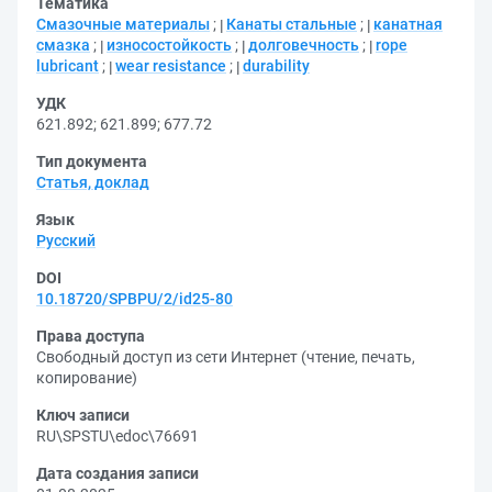
Тематика
Смазочные материалы
;
Канаты стальные
;
канатная
смазка
;
износостойкость
;
долговечность
;
rope
lubricant
;
wear resistance
;
durability
УДК
621.892
;
621.899
;
677.72
Тип документа
Статья, доклад
Язык
Русский
DOI
10.18720/SPBPU/2/id25-80
Права доступа
Свободный доступ из сети Интернет (чтение, печать,
копирование)
Ключ записи
RU\SPSTU\edoc\76691
Дата создания записи