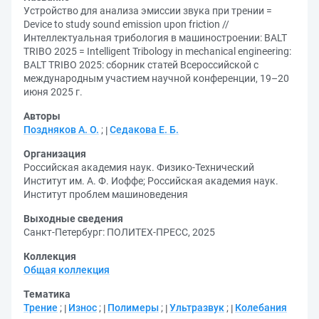
Устройство для анализа эмиссии звука при трении =
Device to study sound emission upon friction //
Интеллектуальная трибология в машиностроении: BALT
TRIBO 2025 = Intelligent Tribology in mechanical engineering:
BALT TRIBO 2025: сборник статей Всероссийской с
международным участием научной конференции, 19–20
июня 2025 г.
Авторы
Поздняков А. О.
;
Седакова Е. Б.
Организация
Российская академия наук. Физико-Технический
Институт им. А. Ф. Иоффе
;
Российская академия наук.
Институт проблем машиноведения
Выходные сведения
Санкт-Петербург: ПОЛИТЕХ-ПРЕСС, 2025
Коллекция
Общая коллекция
Тематика
Трение
;
Износ
;
Полимеры
;
Ультразвук
;
Колебания