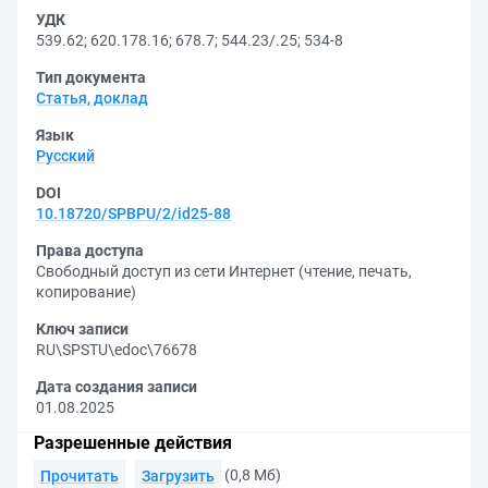
УДК
539.62
;
620.178.16
;
678.7
;
544.23/.25
;
534-8
Тип документа
Статья, доклад
Язык
Русский
DOI
10.18720/SPBPU/2/id25-88
Права доступа
Свободный доступ из сети Интернет (чтение, печать,
копирование)
Ключ записи
RU\SPSTU\edoc\76678
Дата создания записи
01.08.2025
Разрешенные действия
(0,8 Мб)
Прочитать
Загрузить