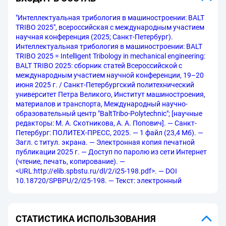
"Интеллектуальная трибология в машиностроении: BALT
TRIBO 2025", всероссийская с международным участием
научная конференция (2025; Санкт-Петербург).
Интеллектуальная трибология в машиностроении: BALT
TRIBO 2025 = Intelligent Tribology in mechanical engineering:
BALT TRIBO 2025: сборник статей Всероссийской с
международным участием научной конференции, 19–20
июня 2025 г. / Санкт-Петербургский политехнический
университет Петра Великого, Институт машиностроения,
материалов и транспорта, Международный научно-
образовательный центр "BaltTribo-Polytechnic"; [научные
редакторы: М. А. Скотникова, А. А. Попович]. — Санкт-
Петербург: ПОЛИТЕХ-ПРЕСС, 2025. — 1 файл (23,4 Мб). —
Загл. с титул. экрана. — Электронная копия печатной
публикации 2025 г. — Доступ по паролю из сети Интернет
(чтение, печать, копирование). —
<URL:http://elib.spbstu.ru/dl/2/i25-198.pdf>. — DOI
10.18720/SPBPU/2/i25-198. — Текст: электронный
СТАТИСТИКА ИСПОЛЬЗОВАНИЯ