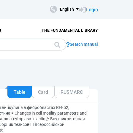
Login
English
S
THE FUNDAMENTAL LIBRARY
Search manual
Table
Card
RUSMARC
 винкулина в фибробластах REF52,
на = Changes in cell motility parameters and
 or gamma-cytoplasmic actin // Внутриклеточная
борник тезисов III Всероссийской
да