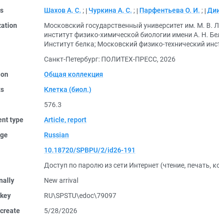
rs
Шахов А. С.
;
Чуркина А. С.
;
Парфентьева О. И.
;
Дии
zation
Московский государственный университет им. М. В. 
институт физико-химической биологии имени А. Н. Б
Институт белка
;
Московский физико-технический инс
Санкт-Петербург: ПОЛИТЕХ-ПРЕСС, 2026
ion
Общая коллекция
ts
Клетка (биол.)
576.3
nt type
Article, report
ge
Russian
10.18720/SPBPU/2/id26-191
Доступ по паролю из сети Интернет (чтение, печать, 
nally
New arrival
 key
RU\SPSTU\edoc\79097
create
5/28/2026