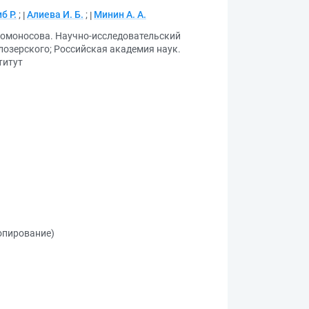
б Р.
;
Алиева И. Б.
;
Минин А. А.
Ломоносова. Научно-исследовательский
елозерского
;
Российская академия наук.
титут
копирование)