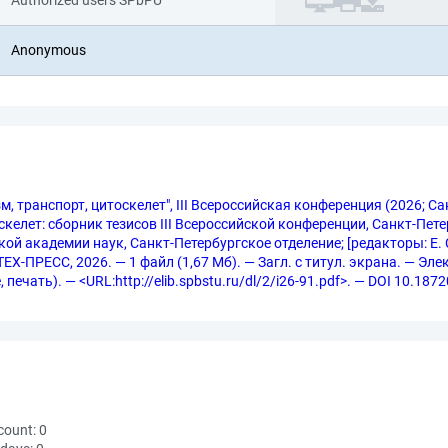
Authorized users SPbPU
Anonymous
, транспорт, цитоскелет", III Всероссийская конференция (2026; С
келет: сборник тезисов III Всероссийской конференции, Санкт-Пете
ой академии наук, Санкт-Петербургское отделение; [редакторы: Е. С
ЕХ-ПРЕСС, 2026. — 1 файл (1,67 Мб). — Загл. с титул. экрана. — Эл
 печать). — <URL:http://elib.spbstu.ru/dl/2/i26-91.pdf>. — DOI 10.18
count:
0