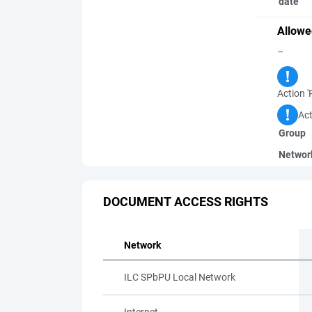
date
Allowe
–
Action '
Act
Group
Networ
DOCUMENT ACCESS RIGHTS
Network
ILC SPbPU Local Network