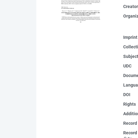
Creato
Organi
Imprint
Collect
Subjec
UDC
Docume
Langua
DOI
Rights
Additio
Record
Record 