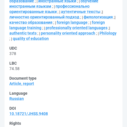
образование
;
иностранные языки
;
обучение
иностранным языкам
;
профессионально
ориентированные языки
;
аутентичные тексты
;
личностно ориентированный подход
;
филологизация
;
качество образования
;
foreign language
;
foreign
language training
;
professionally oriented languages
;
authentic texts
;
personality oriented approach
;
Philology
;
quality of education
UDC
378
LBC
74.58
Document type
Article, report
Language
Russian
DOI
10.18721/JHSS.9408
Rights