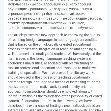
Использованные при апробации учебного пособия
обучающие и развивающие задания, упражнения и
игровые приемы могут быть полезны авторам,
разрабатывающим инновационные обучающие ресурсы,
а также преподавателям иностранных языков,
заинтересованным в повышении качества обучения.
The article presents a new approach to improving the quality
of teaching foreign languages in non-language universities
that is based on the philologically oriented educational
process, facilitating integration of teaching and shaping a
well-balanced personality of a student. We have analyzed the
main issues in the foreign language teaching system in
economics universities, associated with restructuring of
russian professional education and transition to multilevel
training of specialists. We have proved that literary works
should be used in the process of teaching vocationally
oriented foreign language as a means of increasing students
motivation, communicative activity and activity-oriented
approach to instructions should be employed, along with
individualization as the foundation of the personality-oriented
system of education adopted in the university. We have
described the experience of testing a new textbook based on
extracts from authentic classical and modern novels and plays