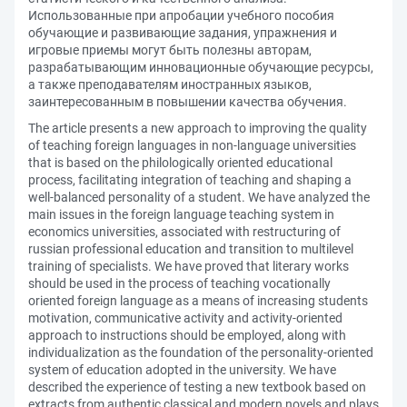
Использованные при апробации учебного пособия
обучающие и развивающие задания, упражнения и
игровые приемы могут быть полезны авторам,
разрабатывающим инновационные обучающие ресурсы,
а также преподавателям иностранных языков,
заинтересованным в повышении качества обучения.
The article presents a new approach to improving the quality
of teaching foreign languages in non-language universities
that is based on the philologically oriented educational
process, facilitating integration of teaching and shaping a
well-balanced personality of a student. We have analyzed the
main issues in the foreign language teaching system in
economics universities, associated with restructuring of
russian professional education and transition to multilevel
training of specialists. We have proved that literary works
should be used in the process of teaching vocationally
oriented foreign language as a means of increasing students
motivation, communicative activity and activity-oriented
approach to instructions should be employed, along with
individualization as the foundation of the personality-oriented
system of education adopted in the university. We have
described the experience of testing a new textbook based on
extracts from authentic classical and modern novels and plays