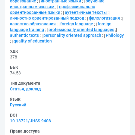
образование
;
иностранные языки
;
обучение
иностранным языкам
;
профессионально
ориентированные языки
;
аутентичные тексты
;
личностно ориентированный подход
;
филологизация
;
качество образования
;
foreign language
;
foreign
language training
;
professionally oriented languages
;
authentic texts
;
personality oriented approach
;
Philology
;
quality of education
УДК
378
ББК
74.58
Тип документа
Статья, доклад
Язык
Русский
DOI
10.18721/JHSS.9408
Права доступа