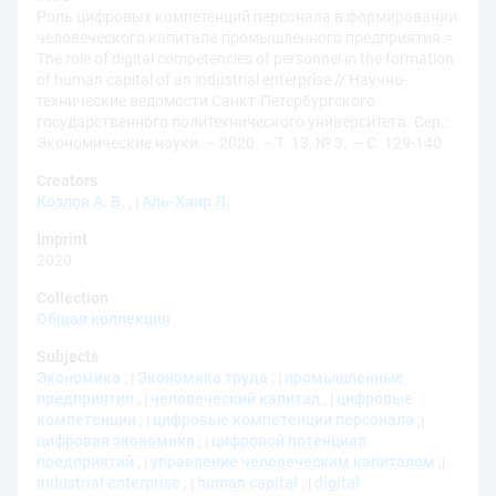
Роль цифровых компетенций персонала в формировании
человеческого капитала промышленного предприятия =
The role of digital competencies of personnel in the formation
of human capital of an industrial enterprise // Научно-
технические ведомости Санкт-Петербургского
государственного политехнического университета. Сер.:
Экономические науки. – 2020. – Т. 13, № 3. — С. 129-140
Creators
Козлов А. В.
;
Аль-Хаир Л.
Imprint
2020
Collection
Общая коллекция
Subjects
Экономика
;
Экономика труда
;
промышленные
предприятия
;
человеческий капитал
;
цифровые
компетенции
;
цифровые компетенции персонала
;
цифровая экономика
;
цифровой потенциал
предприятий
;
управление человеческим капиталом
;
industrial enterprise
;
human capital
;
digital