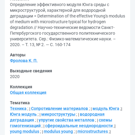
Определение эффективного модуля Юнга среды с
микроструктурой, характерной для водородной
деградации = Determination of the effective Young's modulus
of medium with microstructure typical for hydrogen
degradation // Научно-технические ведомости Санкт-
Петербургского государственного политехнического
университета. Сер.: Физико-математические науки. –
2020. – Т. 13, № 2. — С. 160-174
Авторы
Фролова К. П.
Выходные сведения
2020
Коллекция
Общая коллекция
Тематика
Техника
;
Сопротивление материалов
;
модуль Юнга
;
Юнга модуль
;
микроструктуры
;
водородная
деградация
;
упругие свойства металлов
;
схемы
гомогенизаций
;
сфероидальные неоднородности
;
young modulus
;
modulus young
;
microstructures
;