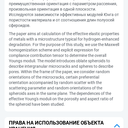
преимущественная ориентация с параметром рассеяния,
произвольная ориентация в одной плоскости.
Исследуются зависимости эффективных модулей Юнга от
пористости материала и от соотношения длин полуосей
сфероидов.
The paper aims at calculation of the effective elastic properties
of metals with a microstructure typical for hydrogen-enhanced
degradation. For the purpose of this study, we use the Maxwell
homogenization scheme and explicit expression for
compliance contribution tensor to determine the overall
Youngs moduli. The model introduces oblate spheroids to
describe intergranular microcracks and spheres to describe
pores. Within the frame of the paper, we consider random
orientations of the microcracks, certain preferential
orientation accompanied by random scatter with the
scattering parameter and random orientations of the
spheroids axes in the same plane. The dependences of the
effective Young's moduli on the porosity and aspect ratio of
the spheroid have been studied.
ПРАВА НА ИСПОЛЬЗОВАНИЕ ОБЪЕКТА