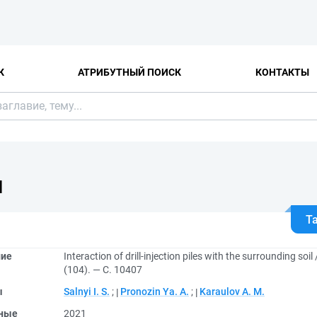
К
АТРИБУТНЫЙ ПОИСК
КОНТАКТЫ
Я
Т
ние
Interaction of drill-injection piles with the surrounding soi
(104). — С. 10407
ы
Salnyi I. S.
;
Pronozin Ya. A.
;
Karaulov A. M.
ные
2021