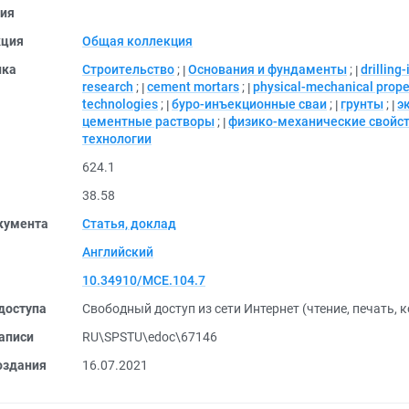
ия
кция
Общая коллекция
ика
Строительство
;
Основания и фундаменты
;
drilling-
research
;
cement mortars
;
physical-mechanical prope
technologies
;
буро-инъекционные сваи
;
грунты
;
э
цементные растворы
;
физико-механические свойс
технологии
624.1
38.58
кумента
Статья, доклад
Английский
10.34910/MCE.104.7
доступа
Свободный доступ из сети Интернет (чтение, печать, 
аписи
RU\SPSTU\edoc\67146
оздания
16.07.2021