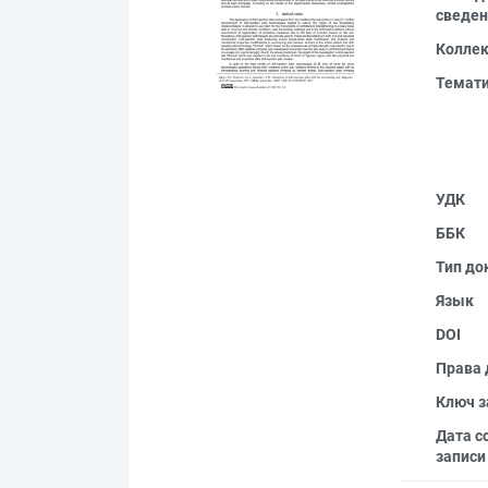
сведен
Колле
Темат
УДК
ББК
Тип до
Язык
DOI
Права 
Ключ з
Дата с
записи