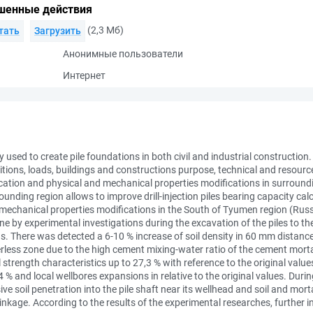
шенные действия
(2,3 Мб)
тать
Загрузить
Анонимные пользователи
Интернет
y used to create pile foundations in both civil and industrial construction.
ons, loads, buildings and constructions purpose, technical and resources 
cation and physical and mechanical properties modifications in surroundin
urrounding region allows to improve drill-injection piles bearing capacity c
 mechanical properties modifications in the South of Tyumen region (Russia
ne by experimental investigations during the excavation of the piles to the
. There was detected a 6-10 % increase of soil density in 60 mm distanc
terless zone due to the high cement mixing-water ratio of the cement mortar
strength characteristics up to 27,3 % with reference to the original values. 
 and local wellbores expansions in relative to the original values. During t
 soil penetration into the pile shaft near its wellhead and soil and mort
hrinkage. According to the results of the experimental researches, further