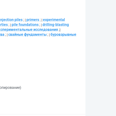
injection piles
;
primers
;
experimental
rties
;
pile foundations
;
drilling-blasting
кспериментальные исследования
;
тва
;
свайные фундаменты
;
буровзрывные
копирование)