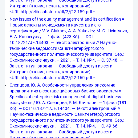
Загл. с титул. экрана. — Свободный доступ из сети
Интернет (чтение, печать, копирование). —
<URL:http://elib.spbstu.ru/dl/2/j22-159.pdf>.
New issues of the quality management and its certification =
Новые аспекты менеджмента качества и его
сертификации / V. V. Glukhov, A. A. Yakovlev, M. G. Livintsova,
E. A. Kucheryavy. — 1 файл (423 Кб). — DOI
10.18721/JE.14403. — Текст: электронный // Научно-
технические ведомости Санкт-Петербургского
государственного политехнического университета. Сер.:
Экономические науки. – 2021. – Т. 14, № 4. — С. 37-48. —
Загл. с титул. экрана. — Свободный доступ из сети
Интернет (чтение, печать, копирование). —
<URL:http://elib.spbstu.ru/dl/2/j22-160.pdf>.
Слепцова, Ю. А. Особенности управления риском на
предприятиях в составе цифровых бизнес-экосистем =
Specifics of enterprise risk management at digital business-
ecosystems / Ю. А. Слепцова, Р. М. Качалов. — 1 файл (181
Кб). — DOI 10.18721/JE.14404. — Текст: электронный //
Научно-технические ведомости Санкт-Петербургского
государственного политехнического университета. Сер.:
Экономические науки. – 2021. – Т. 14, № 4. — С. 49-66. —
Загл. с титул. экрана. — Свободный доступ из сети
Интернет (чтение, печать, копирование). —