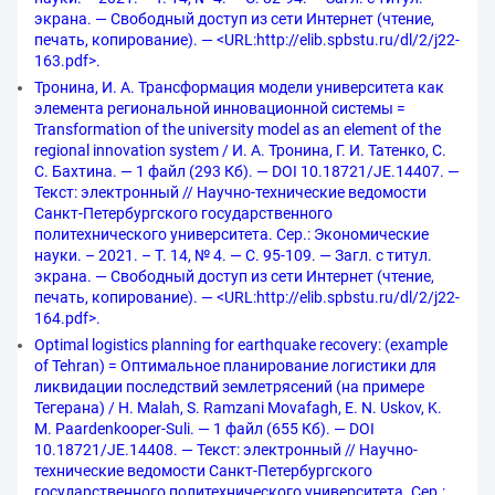
экрана. — Свободный доступ из сети Интернет (чтение,
печать, копирование). — <URL:http://elib.spbstu.ru/dl/2/j22-
163.pdf>.
Тронина, И. А. Трансформация модели университета как
элемента региональной инновационной системы =
Transformation of the university model as an element of the
regional innovation system / И. А. Тронина, Г. И. Татенко, С.
С. Бахтина. — 1 файл (293 Кб). — DOI 10.18721/JE.14407. —
Текст: электронный // Научно-технические ведомости
Санкт-Петербургского государственного
политехнического университета. Сер.: Экономические
науки. – 2021. – Т. 14, № 4. — С. 95-109. — Загл. с титул.
экрана. — Свободный доступ из сети Интернет (чтение,
печать, копирование). — <URL:http://elib.spbstu.ru/dl/2/j22-
164.pdf>.
Optimal logistics planning for earthquake recovery: (example
of Tehran) = Оптимальное планирование логистики для
ликвидации последствий землетрясений (на примере
Тегерана) / H. Malah, S. Ramzani Movafagh, E. N. Uskov, K.
M. Paardenkooper-Suli. — 1 файл (655 Кб). — DOI
10.18721/JE.14408. — Текст: электронный // Научно-
технические ведомости Санкт-Петербургского
государственного политехнического университета. Сер.: