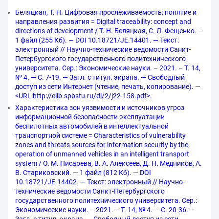
Беляцкая, Т. Н. Цифровая прослеживаемость: понятие и
направления развития = Digital traceability: concept and
directions of development / Т. Н. Беляцкая, С. Л. Фещенко. —
1 файл (255 Кб). — DOI 10.18721/JE.14401. — Текст:
электронный // Научно-технические ведомости Санкт-
Петербургского государственного политехнического
университета. Сер.: Экономические науки. – 2021. – Т. 14,
№ 4. — С. 7-19. — Загл. с титул. экрана. — Свободный
доступ из сети Интернет (чтение, печать, копирование). —
<URL:http://elib.spbstu.ru/dl/2/j22-158.pdf>.
Характеристика зон уязвимости и источников угроз
информационной безопасности эксплуатации
беспилотных автомобилей в интеллектуальной
транспортной системе = Characteristics of vulnerability
zones and threats sources for information security by the
operation of unmanned vehicles in an intelligent transport
system / О. М. Писарева, В. А. Алексеев, Д. Н. Медников, А.
В. Стариковский. — 1 файл (812 Кб). — DOI
10.18721/JE.14402. — Текст: электронный // Научно-
технические ведомости Санкт-Петербургского
государственного политехнического университета. Сер.:
Экономические науки. – 2021. – Т. 14, № 4. — С. 20-36. —