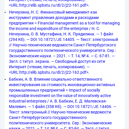
<URL:http://elib.spbstu.ru/dl/2/j22-161.pdf>.
Нечеухина, Н. С. Финансовый менеджмент как
инструмент управления доходами и расходами
предприятия = Financial management as a tool for managing
the income and expenditure of the enterprise / Н. С.
Нечеухина, О. В. Мустафина, Н. К. Прядилина. — 1 файл
(294 Кб). — DOI 10.18721/JE.14405. — Текст: электронный
// Научно-технические ведомости Санкт-Петербургского
государственного политехнического университета. Сер.:
Экономические науки. – 2021. – Т. 14, № 4. — С. 67-81. —
Загл. с титул. экрана. — Свободный доступ из сети
Интернет (чтение, печать, копирование). —
<URL:http://elib.spbstu.ru/dl/2/j22-162.pdf>.
Бабкин, А. В. Влияние социально-ответственного
инвестирования на стоимость инновационно-активных
промышленных предприятий = Impact of socially
responsible investment on the value of innovatively active
industrial enterprises / А. В. Бабкин, Е. Д. Малевская-
Малевич. — 1 файл (358 Кб). — DOI 10.18721/JE.14406. —
Текст: электронный // Научно-технические ведомости
Санкт-Петербургского государственного
политехнического университета. Сер.: Экономические
науки. – 2021. – Т. 14, № 4. — С. 82-94. — Загл. с титул.