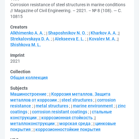
Corrosion resistance of steel structures in marine conditions
// Magazine of Civil Engineering. – 2021. – № 8 (108). — С.
10815
Creators
Alkhimenko A. A.
;
Shaposhnikov N. O.
;
Kharkov A. A.
;
Strekalovskaya D. A.
;
Alekseeva E. L.
;
Kovalev M. A.
;
Shishkova M. L.
Imprint
2021
Collection
Общая коллекция
Subjects
Машиностроение
;
Коррозия металлов. Защита
металлов от коррозии
;
steel structures
;
corrosion
resistance
;
metal structures
;
marine environment
;
zinc
coatings
;
corrosion resistant coatings
;
стальные
конструкции
;
коррозионная стойкость
;
металлоконструкции
;
морская среда
;
цинковые
покрытия
;
коррозионностойкие покрытия