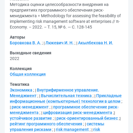
Методика оценки целесообразности внедрения на
предприятиях программного обеспечения риск-
менеджмента = Methodology for assessing the feasibility of
implementing risk management software at enterprises // π-
Economy. – 2022. – Т. 15, № 6. — С. 128-145
Авторы
Боровкова В. А.
;
Люкевич И. Н.
;
Акылбекова Н. И.
Выходные сведения
2022
Коллекция
Общая коллекция
Тематика
Экономика
;
Внутрифирменное управление.
Менеджмент
;
Вычислительная техника
;
Прикладные
информационные (компьютерные) технологии в целом
;
риск-менеджмент
;
программное обеспечение риск-
менеджмента
;
цифровизация риск-менеджмента
;
устойчивое развитие
;
риск-ориентированный бизнес
;
рейтинг программного обеспечения
;
системы
управления рисками
;
risk management
;
risk