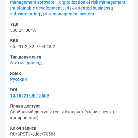
management software
;
digitalization of risk management
;
sustainable development
;
risk-oriented business
;
software rating
;
risk management system
УДК
338.24
;
004.9
ББК
65.291.2
;
32.973-018.2
Тип документа
Статья, доклад
Язык
Русский
DOI
10.18721/JE.15609
Права доступа
Свободный доступ из сети Интернет (чтение, печать,
копирование)
Ключ записи
RU\SPSTU\edoc\70581