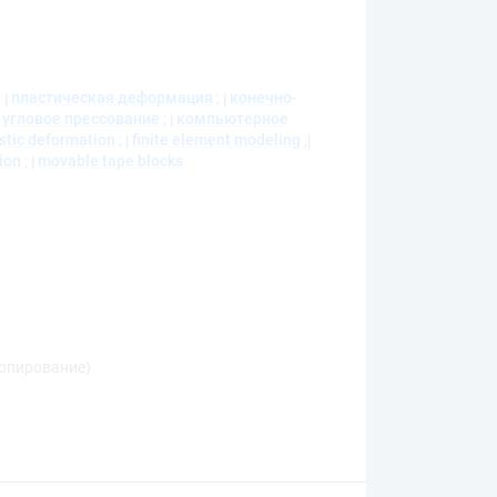
;
пластическая деформация
;
конечно-
угловое прессование
;
компьютерное
stic deformation
;
finite element modeling
;
ion
;
movable tape blocks
копирование)