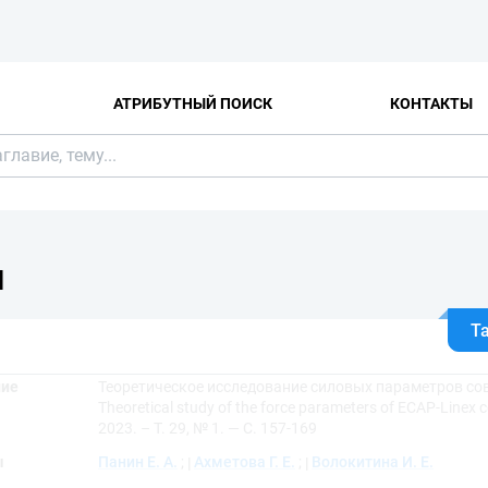
АТРИБУТНЫЙ ПОИСК
КОНТАКТЫ
Я
Т
ние
Теоретическое исследование силовых параметров со
Theoretical study of the force parameters of ECAP-Linex
2023. – Т. 29, № 1. — С. 157-169
ы
Панин Е. А.
;
Ахметова Г. Е.
;
Волокитина И. Е.