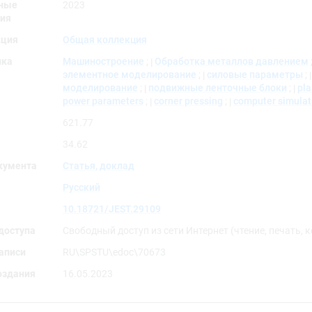
ные
2023
ия
кция
Общая коллекция
ика
Машиностроение
;
Обработка металлов давлением
элементное моделирование
;
силовые параметры
;
моделирование
;
подвижные ленточные блоки
;
pla
power parameters
;
corner pressing
;
computer simulat
621.77
34.62
кумента
Статья, доклад
Русский
10.18721/JEST.29109
доступа
Свободный доступ из сети Интернет (чтение, печать, 
аписи
RU\SPSTU\edoc\70673
оздания
16.05.2023