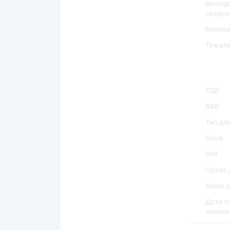
Выход
сведен
Колле
Темат
УДК
ББК
Тип до
Язык
DOI
Права 
Ключ з
Дата с
записи