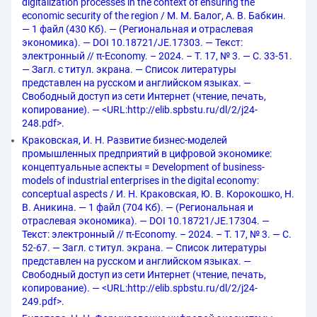
digitalization processes in the context of ensuring the
economic security of the region / М. М. Балог, А. В. Бабкин.
— 1 файл (430 Кб). — (Региональная и отраслевая
экономика). — DOI 10.18721/JE.17303. — Текст:
электронный // π-Economy. – 2024. – Т. 17, № 3. — С. 33-51.
— Загл. с титул. экрана. — Список литературы
представлен на русском и английском языках. —
Свободный доступ из сети Интернет (чтение, печать,
копирование). — <URL:http://elib.spbstu.ru/dl/2/j24-
248.pdf>.
Краковская, И. Н. Развитие бизнес-моделей
промышленных предприятий в цифровой экономике:
концептуальные аспекты = Development of business-
models of industrial enterprises in the digital economy:
conceptual aspects / И. Н. Краковская, Ю. В. Корокошко, Н.
В. Аникина. — 1 файл (704 Кб). — (Региональная и
отраслевая экономика). — DOI 10.18721/JE.17304. —
Текст: электронный // π-Economy. – 2024. – Т. 17, № 3. — С.
52-67. — Загл. с титул. экрана. — Список литературы
представлен на русском и английском языках. —
Свободный доступ из сети Интернет (чтение, печать,
копирование). — <URL:http://elib.spbstu.ru/dl/2/j24-
249.pdf>.