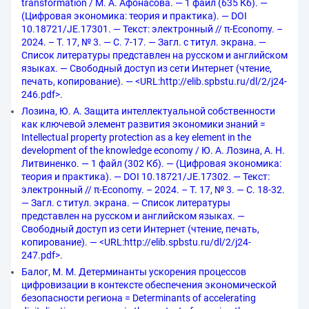
transformation / М. А. Афонасова. — 1 файл (635 Кб). —
(Цифровая экономика: теория и практика). — DOI
10.18721/JE.17301. — Текст: электронный // π-Economy. –
2024. – Т. 17, № 3. — С. 7-17. — Загл. с титул. экрана. —
Список литературы представлен на русском и английском
языках. — Свободный доступ из сети Интернет (чтение,
печать, копирование). — <URL:http://elib.spbstu.ru/dl/2/j24-
246.pdf>.
Лозина, Ю. А. Защита интеллектуальной собственности
как ключевой элемент развития экономики знаний =
Intellectual property protection as a key element in the
development of the knowledge economy / Ю. А. Лозина, А. Н.
Литвиненко. — 1 файл (302 Кб). — (Цифровая экономика:
теория и практика). — DOI 10.18721/JE.17302. — Текст:
электронный // π-Economy. – 2024. – Т. 17, № 3. — С. 18-32.
— Загл. с титул. экрана. — Список литературы
представлен на русском и английском языках. —
Свободный доступ из сети Интернет (чтение, печать,
копирование). — <URL:http://elib.spbstu.ru/dl/2/j24-
247.pdf>.
Балог, М. М. Детерминанты ускорения процессов
цифровизации в контексте обеспечения экономической
безопасности региона = Determinants of accelerating