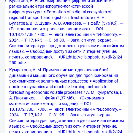
Булатова, Н. Н. Формирование цифровой экосистемы
региональной транспортно-логистической
инфраструктуры = Formation of a digital ecosystem of
regional transport and logistics infrastructure / Н. Н.
Булатова, В. С. Дудин, А. В. Алексеев. — 1 файл (576 Кб). —
(Региональная и отраслевая экономика). — DOI
10.18721/JE.17305. — Текст: электронный // π-Economy. –
2024. – Т. 17, № 3. — С. 68-80. — Загл. с титул. экрана. —
Список литературы представлен на русском и английском
языках. — Свободный доступ из сети Интернет (чтение,
печать, копирование). — <URL:http://elib.spbstu.ru/dl/2/j24-
250.pdf>.
Кумратова, А. М. Применение методов нелинейной
динамики и машинного обучения для прогнозирования
экономических волатильных процессов = Application of
nonlinear dynamics and machine learning methods for
forecasting economic volatile processes / А. М. Кумратова, В.
А. Плотников. — 1 файл (1,37 Мб). — (Экономико-
математические методы и модели). — DOI
10.18721/JE.17306. — Текст: электронный // π-Economy. –
2024. – Т. 17, № 3. — С. 81-95. — Загл. с титул. экрана. —
Список литературы представлен на русском и английском
языках. — Свободный доступ из сети Интернет (чтение,
печать, копирование). — <URL:http://elib.spbstu.ru/dl/2/j24-