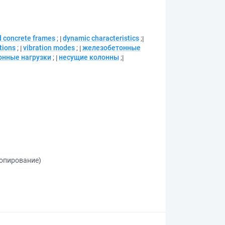
d concrete frames
;
dynamic characteristics
;
tions
;
vibration modes
;
железобетонные
онные нагрузки
;
несущие колонны
;
копирование)