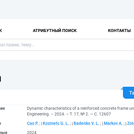
К
АТРИБУТНЫЙ ПОИСК
КОНТАКТЫ
Я
Т
ние
Dynamic characteristics of a reinforced concrete frame und
Engineering. – 2024. – Т. 17, № 2. — С. 12607
ы
Cao P.
;
Kozinetc G. L.
;
Badenko V. L.
;
Markov A.
;
Zot
ные
2024