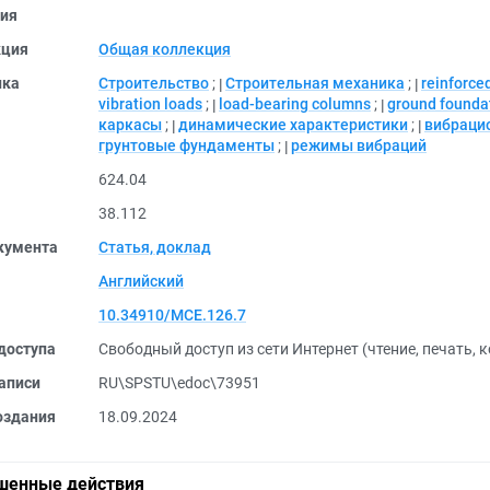
ия
кция
Общая коллекция
ика
Строительство
;
Строительная механика
;
reinforce
vibration loads
;
load-bearing columns
;
ground founda
каркасы
;
динамические характеристики
;
вибраци
грунтовые фундаменты
;
режимы вибраций
624.04
38.112
кумента
Статья, доклад
Английский
10.34910/MCE.126.7
доступа
Свободный доступ из сети Интернет (чтение, печать, 
аписи
RU\SPSTU\edoc\73951
оздания
18.09.2024
шенные действия