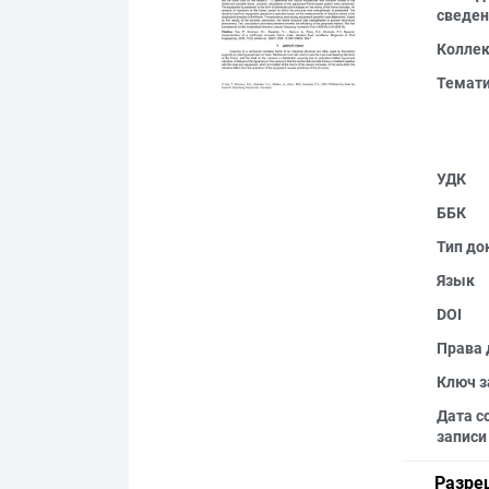
сведен
Колле
Темат
УДК
ББК
Тип до
Язык
DOI
Права 
Ключ з
Дата с
записи
Разре