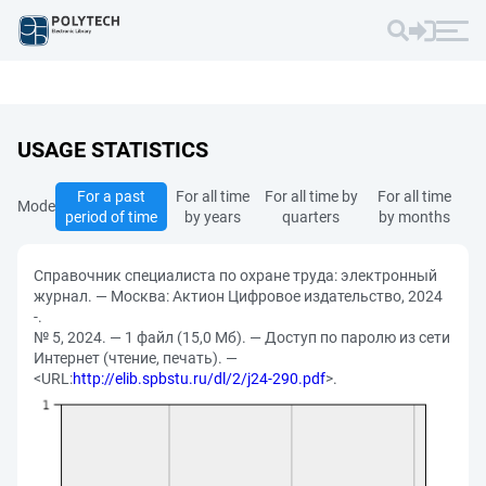
USAGE STATISTICS
For a past
For all time
For all time by
For all time
Mode
period of time
by years
quarters
by months
Справочник специалиста по охране труда: электронный
журнал. — Москва: Актион Цифровое издательство, 2024
-.
№ 5, 2024. — 1 файл (15,0 Мб). — Доступ по паролю из сети
Интернет (чтение, печать). —
<URL:
http://elib.spbstu.ru/dl/2/j24-290.pdf
>.