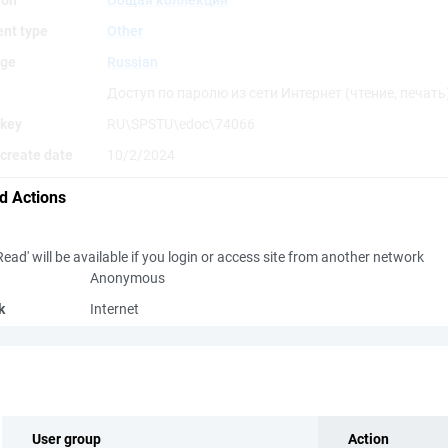
ion
Общая коллекция
nt type
Other
ge
Russian
Доступ по паролю из сети Интернет (чтение, печать
 key
RU\SPSTU\edoc\74066
create date
10/2/2024
d Actions
Read' will be available if you login or access site from another network
Anonymous
k
Internet
User group
Action