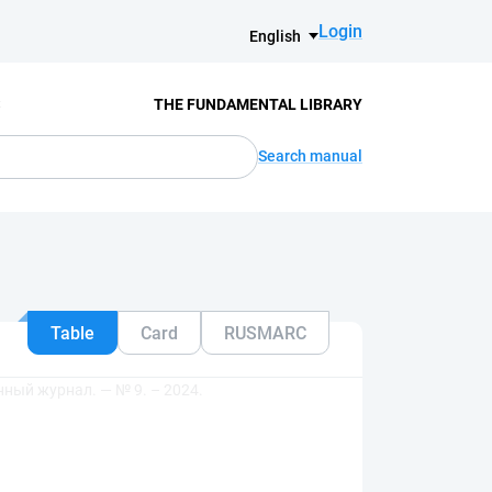
Login
English
S
THE FUNDAMENTAL LIBRARY
Search manual
Table
Card
RUSMARC
нный журнал. — № 9. – 2024.