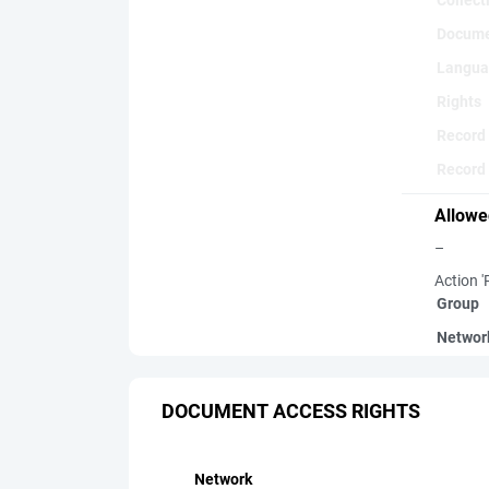
Collect
Docume
Langua
Rights
Record
Record 
Allowe
–
Action '
Group
Networ
DOCUMENT ACCESS RIGHTS
Network