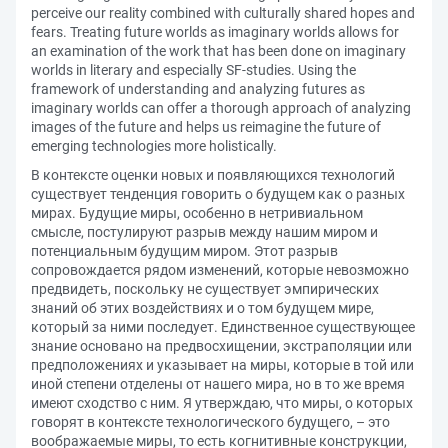
perceive our reality combined with culturally shared hopes and
fears. Treating future worlds as imaginary worlds allows for
an examination of the work that has been done on imaginary
worlds in literary and especially SF-studies. Using the
framework of understanding and analyzing futures as
imaginary worlds can offer a thorough approach of analyzing
images of the future and helps us reimagine the future of
emerging technologies more holistically.
В контексте оценки новых и появляющихся технологий
существует тенденция говорить о будущем как о разных
мирах. Будущие миры, особенно в нетривиальном
смысле, постулируют разрыв между нашим миром и
потенциальным будущим миром. Этот разрыв
сопровождается рядом изменений, которые невозможно
предвидеть, поскольку не существует эмпирических
знаний об этих воздействиях и о том будущем мире,
который за ними последует. Единственное существующее
знание основано на предвосхищении, экстраполяции или
предположениях и указывает на миры, которые в той или
иной степени отделены от нашего мира, но в то же время
имеют сходство с ним. Я утверждаю, что миры, о которых
говорят в контексте технологического будущего, – это
воображаемые миры, то есть когнитивные конструкции,