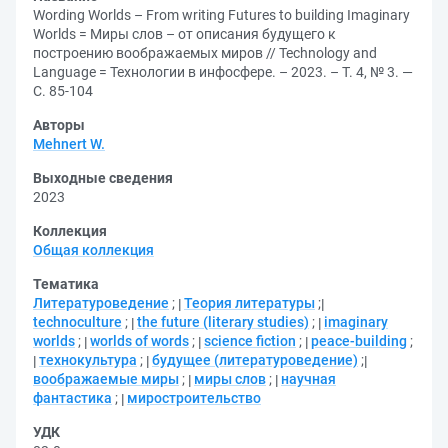
Wording Worlds – From writing Futures to building Imaginary
Worlds = Миры слов – от описания будущего к
построению воображаемых миров // Technology and
Language = Технологии в инфосфере. – 2023. – Т. 4, № 3. —
С. 85-104
Авторы
Mehnert W.
Выходные сведения
2023
Коллекция
Общая коллекция
Тематика
Литературоведение
;
Теория литературы
;
technoculture
;
the future (literary studies)
;
imaginary
worlds
;
worlds of words
;
science fiction
;
peace-building
;
технокультура
;
будущее (литературоведение)
;
воображаемые миры
;
миры слов
;
научная
фантастика
;
миростроительство
УДК