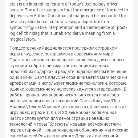
etc.) is an interesting feature of today's technology-driven
society. The article suggests that the emergence of the need to
deprive even Father Christmas of magic can be accounted for
by a simplification of cultural views, a departure from
symbolic/figurative interpretation and an emergence of “post-
logical” thinking that is unable to derive meaning from a
magical story.
Рождественский дед является последним островком
веры в чудесное, оставшимся в современном мире.
Практически изначально для выполнения двух главных
функций: собрать письма с пожеланиями детей о
новогодних подарках и раздать подарки детям в течение
одной ночи, Санта Клаус не ограничивается магическими
артефактами, а использует людские технологии, которые,
однако, современному человеку кажутся устаревшими. В
работе проанализировано несколько сотен примеров
использовании новых технологий Санта Клаусом/Пер
Ноэлем/Дедом Морозом (в открытках, фильмах, сказках,
игрушках, играх и т. п.). В XX веке образ волшебника
часто используется для демонстрации новейших
технологий, чтобы “блеснуть” новыми возможностями
перед стариной. Новая тенденция объяснения магических
способностей Рождественского Деда как в массовой