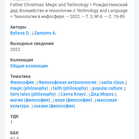
Father Christmas: Magic and Technology = Рождественский
дед: Волшебство и технологии // Technology and Language
= Технологии в инфосфере. – 2022. – Т. 3, № 4. — С. 76-89
Авторы
Bylieva D.
;
Zamorev A.
Выходные сведения
2022
Коллекция
Общая коллекция
Тематика
Философия
;
Философская антропология
;
santa claus
;
magic (philosophy)
;
faith (philosophy)
;
popular culture
;
fairy tales (philosophy)
;
Санта Клаус
;
Дед Мороз
;
магия (философия)
;
вера (философия)
;
массовая
культура
;
сказки (философия)
УДК
1
ББК
87.5