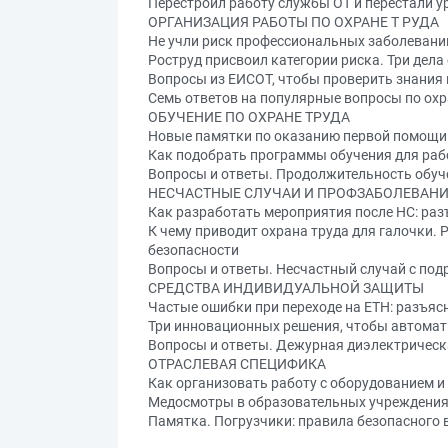
Перестроил работу службы ОТ и перестали у
ОРГАНИЗАЦИЯ РАБОТЫ ПО ОХРАНЕ Т РУДА
Не учли риск профессиональных заболевани
Роструд присвоил категории риска. Три дела
Вопросы из ЕИСОТ, чтобы проверить знания 
Семь ответов на популярные вопросы по охр
ОБУЧЕНИЕ ПО ОХРАНЕ ТРУДА
Новые памятки по оказанию первой помощи 
Как подобрать программы обучения для рабо
Вопросы и ответы. Продолжительность обуч
НЕСЧАСТНЫЕ СЛУЧАИ И ПРОФЗАБОЛЕВАН
Как разработать мероприятия после НС: раз
К чему приводит охрана труда для галочки.
безопасности
Вопросы и ответы. Несчастный случай с под
СРЕДСТВА ИНДИВИДУАЛЬНОЙ ЗАЩИТЫ
Частые ошибки при переходе на ЕТН: разъяс
Три инновационных решения, чтобы автома
Вопросы и ответы. Дежурная диэлектрическ
ОТРАСЛЕВАЯ СПЕЦИФИКА
Как организовать работу с оборудованием и
Медосмотры в образовательных учреждениях
Памятка. Погрузчики: правила безопасного 