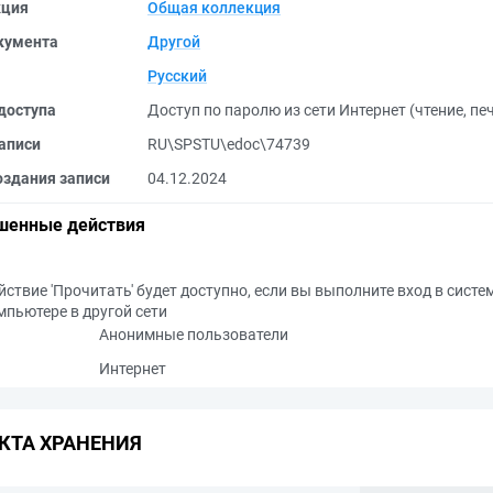
кция
Общая коллекция
кумента
Другой
Русский
доступа
Доступ по паролю из сети Интернет (чтение, пе
аписи
RU\SPSTU\edoc\74739
оздания записи
04.12.2024
шенные действия
йствие 'Прочитать' будет доступно, если вы выполните вход в систе
мпьютере в другой сети
Анонимные пользователи
Интернет
КТА ХРАНЕНИЯ