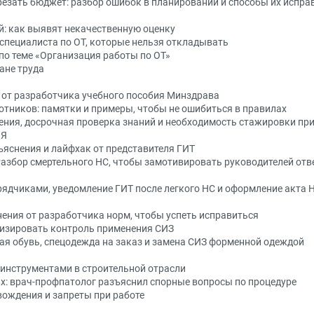
резать бюджет: разбор ошибок в планировании и способы их испра
й: как выявят некачественную оценку
 специалиста по ОТ, которые нельзя откладывать
по теме «Организация работы по ОТ»
ане труда
от разработчика учебного пособия Минздрава
тников: памятки и примеры, чтобы не ошибиться в правилах
ения, досрочная проверка знаний и необходимость стажировки при
ИЯ
ъяснения и лайфхак от представителя ГИТ
 Разбор смертельного НС, чтобы замотивировать руководителей отв
рядчиками, уведомление ГИТ после легкого НС и оформление акта 
нения от разработчика норм, чтобы успеть исправиться
тизировать контроль применения СИЗ
ая обувь, спецодежда на заказ и замена СИЗ форменной одеждой
 инструментами в строительной отрасли
: врач-профпатолог разъяснил спорные вопросы по процедуре
вождения и запреты при работе