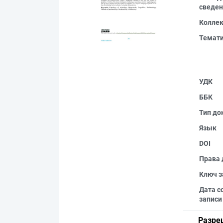
сведен
Колле
Темат
УДК
ББК
Тип до
Язык
DOI
Права 
Ключ з
Дата с
записи
Разре