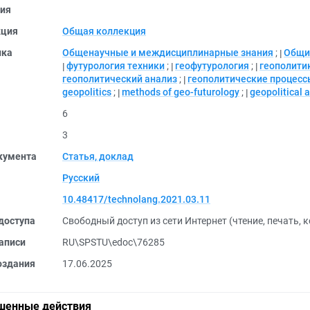
ия
кция
Общая коллекция
ика
Общенаучные и междисциплинарные знания
;
Общие
футурология техники
;
геофутурология
;
геополити
геополитический анализ
;
геополитические процесс
geopolitics
;
methods of geo-futurology
;
geopolitical 
6
3
кумента
Статья, доклад
Русский
10.48417/technolang.2021.03.11
доступа
Свободный доступ из сети Интернет (чтение, печать, 
аписи
RU\SPSTU\edoc\76285
оздания
17.06.2025
шенные действия