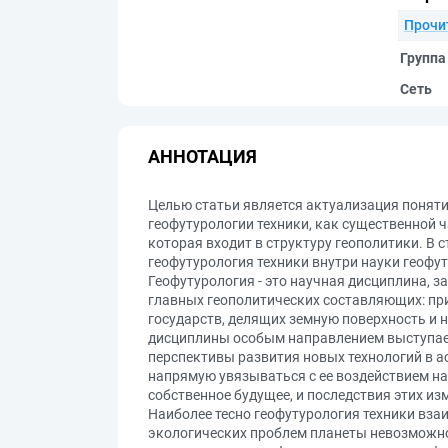
Прочи
Группа
Сеть
АННОТАЦИЯ
Целью статьи является актуализация понят
геофутурологии техники, как существенной 
которая входит в структуру геополитики. В 
геофутурология техники внутри науки геофу
Геофутурология - это научная дисциплина,
главных геополитических составляющих: при
государств, делящих земную поверхность и 
дисциплины особым направлением выступает 
перспективы развития новых технологий в 
напрямую увязываться с ее воздействием н
собственное будущее, и последствия этих изм
Наиболее тесно геофутурология техники вза
экологических проблем планеты невозможно