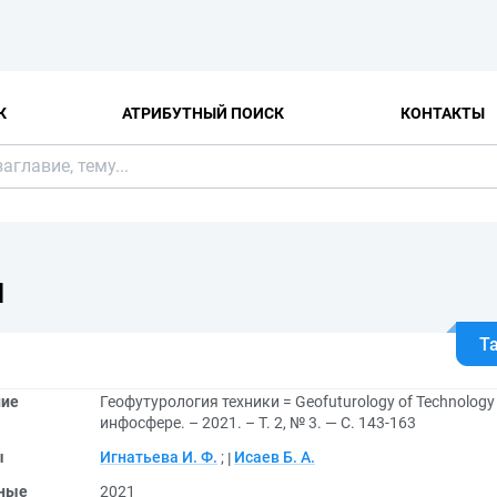
К
АТРИБУТНЫЙ ПОИСК
КОНТАКТЫ
Я
Т
ние
Геофутурология техники = Geofuturology of Technology
инфосфере. – 2021. – Т. 2, № 3. — С. 143-163
ы
Игнатьева И. Ф.
;
Исаев Б. А.
ные
2021