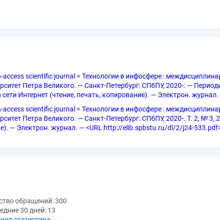
pen-access scientific journal = Технологии в инфосфере : междисцип
итет Петра Великого. — Санкт-Петербург: СПбПУ, 2020-. — Периодич
з сети Интернет (чтение, печать, копирование). — Электрон. журнал
pen-access scientific journal = Технологии в инфосфере : междисцип
итет Петра Великого. — Санкт-Петербург: СПбПУ, 2020-. Т. 2, № 3, 
). — Электрон. журнал. — <URL:http://elib.spbstu.ru/dl/2/j24-533.pdf
ство обращений:
300
едние 30 дней:
13
ная статистика