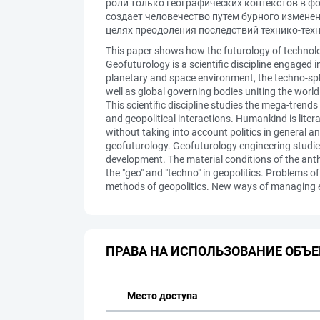
роли только географических контекстов в ф
создает человечество путем бурного измене
целях преодоления последствий технико-тех
This paper shows how the futurology of technolog
Geofuturology is a scientific discipline engaged 
planetary and space environment, the techno-sphe
well as global governing bodies uniting the world.
This scientific discipline studies the mega-trend
and geopolitical interactions. Humankind is liter
without taking into account politics in general a
geofuturology. Geofuturology engineering studie
development. The material conditions of the ant
the "geo" and "techno" in geopolitics. Problems 
methods of geopolitics. New ways of managing e
ПРАВА НА ИСПОЛЬЗОВАНИЕ ОБЪЕ
Место доступа