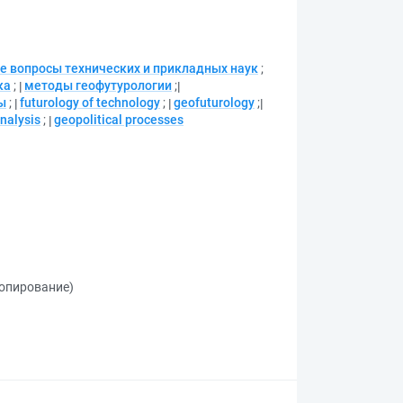
 вопросы технических и прикладных наук
;
ка
;
методы геофутурологии
;
ы
;
futurology of technology
;
geofuturology
;
analysis
;
geopolitical processes
копирование)