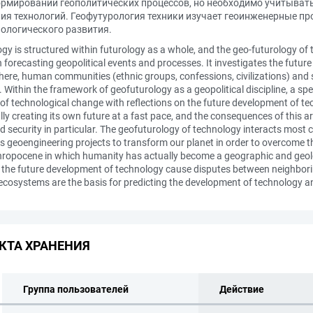
ормировании геополитических процессов, но необходимо учитыват
ния технологий. Геофутурология техники изучает геоинженерные п
нологического развития.
y is structured within futurology as a whole, and the geo-futurology of 
in forecasting geopolitical events and processes. It investigates the futur
re, human communities (ethnic groups, confessions, civilizations) and st
 Within the framework of geofuturology as a geopolitical discipline, a spe
s of technological change with reflections on the future development of tec
ally creating its own future at a fast pace, and the consequences of this
nd security in particular. The geofuturology of technology interacts most c
s geoengineering projects to transform our planet in order to overcome 
hropocene in which humanity has actually become a geographic and geolog
of the future development of technology cause disputes between neighbori
cosystems are the basis for predicting the development of technology a
КТА ХРАНЕНИЯ
Группа пользователей
Действие