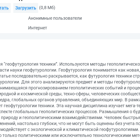
(0,8 Мб)
тать
Загрузить
Анонимные пользователи
Интернет
ия “геофутурология техники”. Используются методы геополитическ
части науки геофутурологии. Геофутурология понимается как нова
статье последовательно раскрывается, как футурология техники стр
турологии. Для этого анализируются предмет и методы геофутурол
 занимающаяся прогнозированием геополитических событий и проц
родной и космической среды, техно-сферы, человеческих сообществ
недра, глобальных органов управления, объединяющих мир. В рамк
геофутурологии техники. Эта научная дисциплина изучает мега-т
аспекте глобальных геополитических процессов. Размышления о бу
а природу и геополитическими взаимодействиями. Человек быстры
енений, настолько глубоки, что не могут быть оценены без учета п
имодействует с экологической и климатической геофутурологиями
 только политическими или исключительно технологическими мето