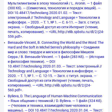
Мультилингвизм в эпоху технологий / L. Aronin. — 1 файл
(300 Кб). — (Семиотика, технология и порядок вещей). —
DOI 10.48417/technolang.2020.01.02. — Текст:
электронный // Technology and Language = Технологии в
инфосфере. – 2020. – Т. 1, № 1. — С. 6-11. — Загл. с титул.
экрана. — Свободный доступ из сети Интернет (чтение,
печать, копирование). — <URL:http://elib.spbstu.ru/dl/2/j24-
559.pdf>.
Bensaude-Vincent, B. Connecting the World and the Word: The
Hard and the Soft in Michel Serres’s philosophy = Соединяя
мир и слово: твердое и мягкое в философии Мишеля
Серра / B. Bensaude-Vincent. — 1 файл (283 Кб). — (История
и философия техники). — DOI
10.48417/technolang.2020.01.03. — Текст: электронный //
Technology and Language = Технологии в инфосфере. –
2020. – Т. 1, № 1. — С. 12-15. — Загл. с титул. экрана. —
Свободный доступ из сети Интернет (чтение, печать,
копирование). — <URL:http://elib.spbstu.ru/dl/2/j24-
560.pdf>.
Bylieva, D. The Language of Human-Machine Communication
= Язык общения с техникой / D. Bylieva. — 1 файл (324 Кб).
— (Человек и техника, взаимодействие человека и
машины). — DOI 10.48417/technolang.2020.01.04. — Текст: