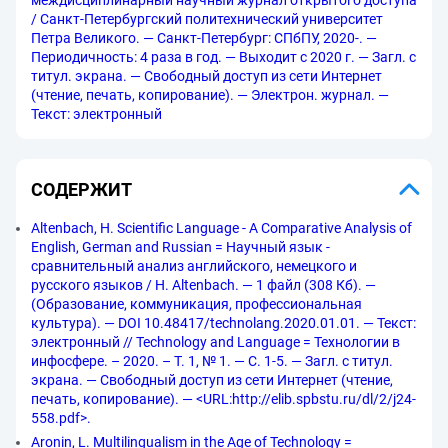
междисциплинарный научный журнал открытого доступа
/ Санкт-Петербургский политехнический университет
Петра Великого. — Санкт-Петербург: СПбПУ, 2020-. —
Периодичность: 4 раза в год. — Выходит с 2020 г. — Загл. с
титул. экрана. — Свободный доступ из сети Интернет
(чтение, печать, копирование). — Электрон. журнал. —
Текст: электронный
СОДЕРЖИТ
Altenbach, H. Scientific Language - A Comparative Analysis of
English, German and Russian = Научный язык -
сравнительный анализ английского, немецкого и
русского языков / H. Altenbach. — 1 файл (308 Кб). —
(Образование, коммуникация, профессиональная
культура). — DOI 10.48417/technolang.2020.01.01. — Текст:
электронный // Technology and Language = Технологии в
инфосфере. – 2020. – Т. 1, № 1. — С. 1-5. — Загл. с титул.
экрана. — Свободный доступ из сети Интернет (чтение,
печать, копирование). — <URL:http://elib.spbstu.ru/dl/2/j24-
558.pdf>.
Aronin, L. Multilingualism in the Age of Technology =