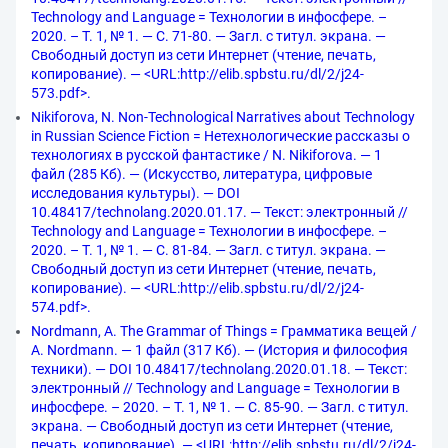
Technology and Language = Технологии в инфосфере. –
2020. – Т. 1, № 1. — С. 71-80. — Загл. с титул. экрана. —
Свободный доступ из сети Интернет (чтение, печать,
копирование). — <URL:http://elib.spbstu.ru/dl/2/j24-
573.pdf>.
Nikiforova, N. Non-Technological Narratives about Technology
in Russian Science Fiction = Нетехнологические рассказы о
технологиях в русской фантастике / N. Nikiforova. — 1
файл (285 Кб). — (Искусство, литература, цифровые
исследования культуры). — DOI
10.48417/technolang.2020.01.17. — Текст: электронный //
Technology and Language = Технологии в инфосфере. –
2020. – Т. 1, № 1. — С. 81-84. — Загл. с титул. экрана. —
Свободный доступ из сети Интернет (чтение, печать,
копирование). — <URL:http://elib.spbstu.ru/dl/2/j24-
574.pdf>.
Nordmann, A. The Grammar of Things = Грамматика вещей /
A. Nordmann. — 1 файл (317 Кб). — (История и философия
техники). — DOI 10.48417/technolang.2020.01.18. — Текст:
электронный // Technology and Language = Технологии в
инфосфере. – 2020. – Т. 1, № 1. — С. 85-90. — Загл. с титул.
экрана. — Свободный доступ из сети Интернет (чтение,
печать, копирование). — <URL:http://elib.spbstu.ru/dl/2/j24-