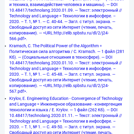
и техника, взаимодействие человека и машины). — DOI
10.48417/technolang.2020.01.09. — Текст: электронный //
Technology and Language = Технологии в инфосфере. –
2020. – Т. 1, № 1. — С. 40-44. — Загл. с титул. экрана. —
Свободный доступ из сети Интернет (чтение, печать,
копирование). — <URL:http://elib.spbstu.ru/dl/2/j24-
566.pdf>.
Kramsch, C. The Political Power of the Algorithm =
Политическая сила алгоритма / C. Kramsch. — 1 файл (281
Кб). — (Социальные отношения в техносфере). — DOI
10.48417/technolang.2020.01.10. — Текст: электронный //
Technology and Language = Технологии в инфосфере. –
2020. – Т. 1, № 1. — С. 45-48. — Загл. с титул. экрана. —
Свободный доступ из сети Интернет (чтение, печать,
копирование). — <URL:http://elib.spbstu.ru/dl/2/j24-
567.pdf>.
Krylov, E. Engineering Education - Сonvergence of Technology
and Language = Инженерное образование - конвергенция
технологии и языка / E. Krylov. — 1 файл (262 Кб). — DOI
10.48417/technolang.2020.01.11. — Текст: электронный //
Technology and Language = Технологии в инфосфере. –
2020. – Т. 1, № 1. — С. 49-50. — Загл. с титул. экрана. —
Свободный доступ из сети Интернет (чтение, печать,