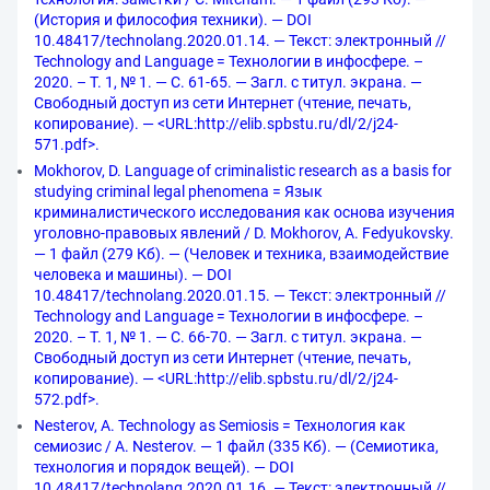
(История и философия техники). — DOI
10.48417/technolang.2020.01.14. — Текст: электронный //
Technology and Language = Технологии в инфосфере. –
2020. – Т. 1, № 1. — С. 61-65. — Загл. с титул. экрана. —
Свободный доступ из сети Интернет (чтение, печать,
копирование). — <URL:http://elib.spbstu.ru/dl/2/j24-
571.pdf>.
Mokhorov, D. Language of criminalistic research as a basis for
studying criminal legal phenomena = Язык
криминалистического исследования как основа изучения
уголовно-правовых явлений / D. Mokhorov, A. Fedyukovsky.
— 1 файл (279 Кб). — (Человек и техника, взаимодействие
человека и машины). — DOI
10.48417/technolang.2020.01.15. — Текст: электронный //
Technology and Language = Технологии в инфосфере. –
2020. – Т. 1, № 1. — С. 66-70. — Загл. с титул. экрана. —
Свободный доступ из сети Интернет (чтение, печать,
копирование). — <URL:http://elib.spbstu.ru/dl/2/j24-
572.pdf>.
Nesterov, A. Technology as Semiosis = Технология как
семиозис / A. Nesterov. — 1 файл (335 Кб). — (Семиотика,
технология и порядок вещей). — DOI
10.48417/technolang.2020.01.16. — Текст: электронный //