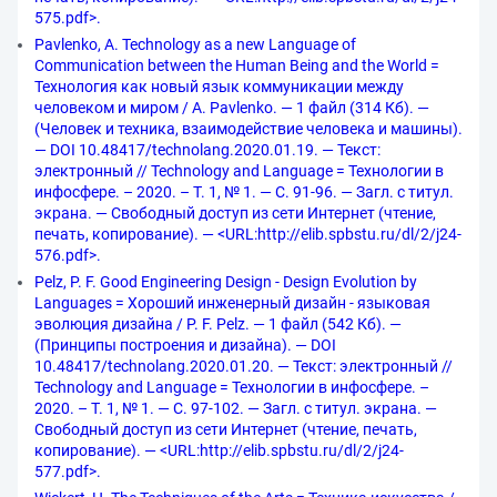
575.pdf>.
Pavlenko, A. Technology as a new Language of
Communication between the Human Being and the World =
Технология как новый язык коммуникации между
человеком и миром / A. Pavlenko. — 1 файл (314 Кб). —
(Человек и техника, взаимодействие человека и машины).
— DOI 10.48417/technolang.2020.01.19. — Текст:
электронный // Technology and Language = Технологии в
инфосфере. – 2020. – Т. 1, № 1. — С. 91-96. — Загл. с титул.
экрана. — Свободный доступ из сети Интернет (чтение,
печать, копирование). — <URL:http://elib.spbstu.ru/dl/2/j24-
576.pdf>.
Pelz, P. F. Good Engineering Design - Design Evolution by
Languages = Хороший инженерный дизайн - языковая
эволюция дизайна / P. F. Pelz. — 1 файл (542 Кб). —
(Принципы построения и дизайна). — DOI
10.48417/technolang.2020.01.20. — Текст: электронный //
Technology and Language = Технологии в инфосфере. –
2020. – Т. 1, № 1. — С. 97-102. — Загл. с титул. экрана. —
Свободный доступ из сети Интернет (чтение, печать,
копирование). — <URL:http://elib.spbstu.ru/dl/2/j24-
577.pdf>.