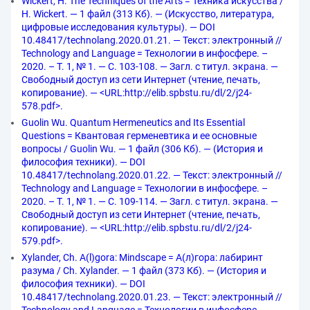
Wickert, H. The Techniques of the Arts = Техника искусства /
H. Wickert. — 1 файл (313 Кб). — (Искусство, литература,
цифровые исследования культуры). — DOI
10.48417/technolang.2020.01.21. — Текст: электронный //
Technology and Language = Технологии в инфосфере. –
2020. – Т. 1, № 1. — С. 103-108. — Загл. с титул. экрана. —
Свободный доступ из сети Интернет (чтение, печать,
копирование). — <URL:http://elib.spbstu.ru/dl/2/j24-
578.pdf>.
Guolin Wu. Quantum Hermeneutics and Its Essential
Questions = Квантовая герменевтика и ее основные
вопросы / Guolin Wu. — 1 файл (306 Кб). — (История и
философия техники). — DOI
10.48417/technolang.2020.01.22. — Текст: электронный //
Technology and Language = Технологии в инфосфере. –
2020. – Т. 1, № 1. — С. 109-114. — Загл. с титул. экрана. —
Свободный доступ из сети Интернет (чтение, печать,
копирование). — <URL:http://elib.spbstu.ru/dl/2/j24-
579.pdf>.
Xylander, Ch. A(l)gora: Mindscape = А(л)гора: лабиринт
разума / Ch. Xylander. — 1 файл (373 Кб). — (История и
философия техники). — DOI
10.48417/technolang.2020.01.23. — Текст: электронный //