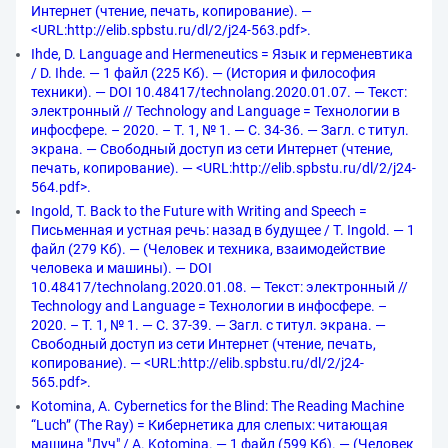
Интернет (чтение, печать, копирование). —
<URL:http://elib.spbstu.ru/dl/2/j24-563.pdf>.
Ihde, D. Language and Hermeneutics = Язык и герменевтика
/ D. Ihde. — 1 файл (225 Кб). — (История и философия
техники). — DOI 10.48417/technolang.2020.01.07. — Текст:
электронный // Technology and Language = Технологии в
инфосфере. – 2020. – Т. 1, № 1. — С. 34-36. — Загл. с титул.
экрана. — Свободный доступ из сети Интернет (чтение,
печать, копирование). — <URL:http://elib.spbstu.ru/dl/2/j24-
564.pdf>.
Ingold, T. Back to the Future with Writing and Speech =
Письменная и устная речь: назад в будущее / T. Ingold. — 1
файл (279 Кб). — (Человек и техника, взаимодействие
человека и машины). — DOI
10.48417/technolang.2020.01.08. — Текст: электронный //
Technology and Language = Технологии в инфосфере. –
2020. – Т. 1, № 1. — С. 37-39. — Загл. с титул. экрана. —
Свободный доступ из сети Интернет (чтение, печать,
копирование). — <URL:http://elib.spbstu.ru/dl/2/j24-
565.pdf>.
Kotomina, A. Cybernetics for the Blind: The Reading Machine
“Luch” (The Ray) = Кибернетика для слепых: читающая
машина "Луч" / A. Kotomina. — 1 файл (599 Кб). — (Человек