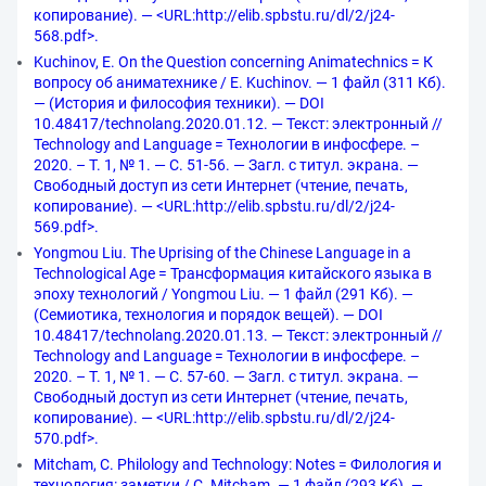
копирование). — <URL:http://elib.spbstu.ru/dl/2/j24-
568.pdf>.
Kuchinov, E. On the Question concerning Animatechnics = К
вопросу об аниматехнике / E. Kuchinov. — 1 файл (311 Кб).
— (История и философия техники). — DOI
10.48417/technolang.2020.01.12. — Текст: электронный //
Technology and Language = Технологии в инфосфере. –
2020. – Т. 1, № 1. — С. 51-56. — Загл. с титул. экрана. —
Свободный доступ из сети Интернет (чтение, печать,
копирование). — <URL:http://elib.spbstu.ru/dl/2/j24-
569.pdf>.
Yongmou Liu. The Uprising of the Chinese Language in a
Technological Age = Трансформация китайского языка в
эпоху технологий / Yongmou Liu. — 1 файл (291 Кб). —
(Семиотика, технология и порядок вещей). — DOI
10.48417/technolang.2020.01.13. — Текст: электронный //
Technology and Language = Технологии в инфосфере. –
2020. – Т. 1, № 1. — С. 57-60. — Загл. с титул. экрана. —
Свободный доступ из сети Интернет (чтение, печать,
копирование). — <URL:http://elib.spbstu.ru/dl/2/j24-
570.pdf>.
Mitcham, C. Philology and Technology: Notes = Филология и
технология: заметки / C. Mitcham. — 1 файл (293 Кб). —