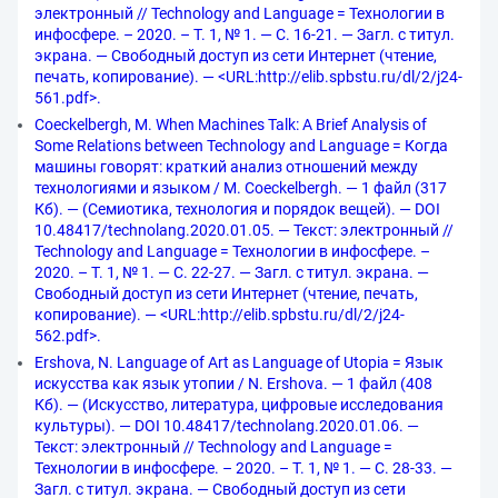
электронный // Technology and Language = Технологии в
инфосфере. – 2020. – Т. 1, № 1. — С. 16-21. — Загл. с титул.
экрана. — Свободный доступ из сети Интернет (чтение,
печать, копирование). — <URL:http://elib.spbstu.ru/dl/2/j24-
561.pdf>.
Coeckelbergh, M. When Machines Talk: A Brief Analysis of
Some Relations between Technology and Language = Когда
машины говорят: краткий анализ отношений между
технологиями и языком / M. Coeckelbergh. — 1 файл (317
Кб). — (Семиотика, технология и порядок вещей). — DOI
10.48417/technolang.2020.01.05. — Текст: электронный //
Technology and Language = Технологии в инфосфере. –
2020. – Т. 1, № 1. — С. 22-27. — Загл. с титул. экрана. —
Свободный доступ из сети Интернет (чтение, печать,
копирование). — <URL:http://elib.spbstu.ru/dl/2/j24-
562.pdf>.
Ershova, N. Language of Art as Language of Utopia = Язык
искусства как язык утопии / N. Ershova. — 1 файл (408
Кб). — (Искусство, литература, цифровые исследования
культуры). — DOI 10.48417/technolang.2020.01.06. —
Текст: электронный // Technology and Language =
Технологии в инфосфере. – 2020. – Т. 1, № 1. — С. 28-33. —
Загл. с титул. экрана. — Свободный доступ из сети