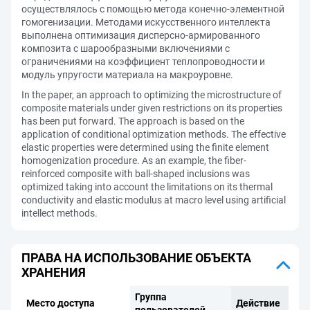
осуществлялось с помощью метода конечно-элементной
гомогенизации. Методами искусственного интеллекта
выполнена оптимизация дисперсно-армированного
композита с шарообразными включениями с
ограничениями на коэффициент теплопроводности и
модуль упругости материала на макроуровне.
In the paper, an approach to optimizing the microstructure of
composite materials under given restrictions on its properties
has been put forward. The approach is based on the
application of conditional optimization methods. The effective
elastic properties were determined using the finite element
homogenization procedure. As an example, the fiber-
reinforced composite with ball-shaped inclusions was
optimized taking into account the limitations on its thermal
conductivity and elastic modulus at macro level using artificial
intellect methods.
ПРАВА НА ИСПОЛЬЗОВАНИЕ ОБЪЕКТА
ХРАНЕНИЯ
Группа
Место доступа
Действие