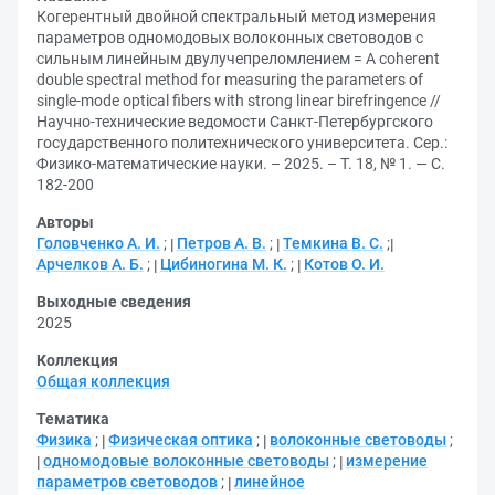
Когерентный двойной спектральный метод измерения
параметров одномодовых волоконных световодов с
сильным линейным двулучепреломлением = A coherent
double spectral method for measuring the parameters of
single-mode optical fibers with strong linear birefringence //
Научно-технические ведомости Санкт-Петербургского
государственного политехнического университета. Сер.:
Физико-математические науки. – 2025. – Т. 18, № 1. — С.
182-200
Авторы
Головченко А. И.
;
Петров А. В.
;
Темкина В. С.
;
Арчелков А. Б.
;
Цибиногина М. К.
;
Котов О. И.
Выходные сведения
2025
Коллекция
Общая коллекция
Тематика
Физика
;
Физическая оптика
;
волоконные световоды
;
одномодовые волоконные световоды
;
измерение
параметров световодов
;
линейное