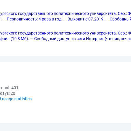
ргского государственного политехнического университета. Сер.: 
. — Периодичность: 4 раза в год. — Выходит с 07.2019. — Свободный
ргского государственного политехнического университета. Сер.: 
 1 файл (10,8 Мб). — Свободный доступ из сети Интернет (чтение, печ
count:
401
 days:
20
d usage statistics