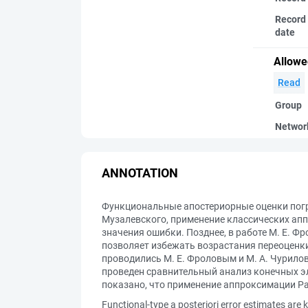
Record 
date
Allowe
Read
Group
Networ
ANNOTATION
Функциональные апостериорные оценки погреш
Музалевского, применение классических ап
значения ошибки. Позднее, в работе М. Е. 
позволяет избежать возрастания переоценк
проводились М. Е. Фроловым и М. А. Чурило
проведен сравнительный анализ конечных эл
показано, что применение аппроксимации Р
Functional-type a posteriori error estimates are 