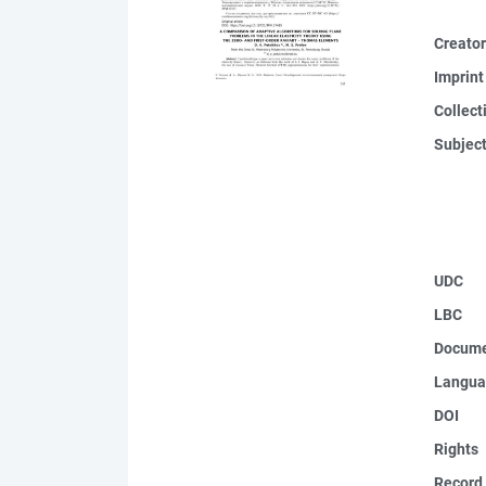
Creato
Imprint
Collect
Subjec
UDC
LBC
Docume
Langua
DOI
Rights
Record