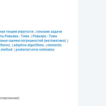
ная теория упругости
;
плоские задачи
ты Равьяра - Тома
;
Равьяра - Тома
рные оценки погрешностей (математика)
;
 theory
;
adaptive algorithms
;
elements
t method
;
posteriori error estimates
копирование)