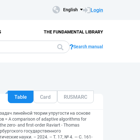
Login
English
S
THE FUNDAMENTAL LIBRARY
Search manual
Table
Card
RUSMARC
адач линейной теории упругости на основе
 = A comparison of adaptive algorithms for
 the zero- and first-order Raviart - Thomas
ербургского государственного
еские науки. – 2024. – Т. 17, № 4. — С. 161-