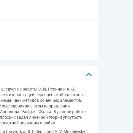
едует из работы С. И. Репина и А. В.
вести к растущей переоценке абсолютного
я смешанных методов конечных элементов,
 исследования в этом направлении
Арнольда - Боффи - Фалка. В данной работе
плоских задач линейной теории упругости
бсолютной величины ошибки.
om the work of S. I. Repin and A. V. Muzalevsky,