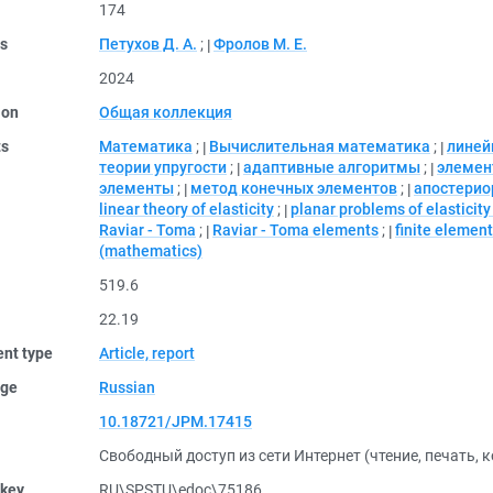
174
rs
Петухов Д. А.
;
Фролов М. Е.
2024
ion
Общая коллекция
ts
Математика
;
Вычислительная математика
;
линей
теории упругости
;
адаптивные алгоритмы
;
элемен
элементы
;
метод конечных элементов
;
апостерио
linear theory of elasticity
;
planar problems of elasticity
Raviar - Toma
;
Raviar - Toma elements
;
finite elemen
(mathematics)
519.6
22.19
nt type
Article, report
ge
Russian
10.18721/JPM.17415
Свободный доступ из сети Интернет (чтение, печать, 
 key
RU\SPSTU\edoc\75186