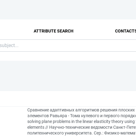
ATTRIBUTE SEARCH
CONTACT
Сравнение адаптивных алгоритмов решения плоских з
элементов Равьяра - Тома нулевого и первого порядков
solving plane problems in the linear elasticity theory using
elements // Научно-технические ведомости Санкт-Пет
политехнического университета. Сер.: Физико-математич