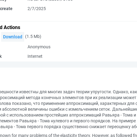
create
2/7/2025
d Actions
(1.5 Mb)
Download
Anonymous
k
Internet
ности известны для многих задач теории упругости. Однако, как сл
проксимаций метода конечных элементов при их реализации может 
Фролова показано, что применение аппроксимаций, характерных дл
и абсолютной величины ошибки с измельчением сеток. Дальнейшие
вой с использованием простейших аппроксимаций Равьяра - Тома и 
ементов Равьяра - Тома нулевого и первого порядков. На примере 
авьяра - Тома первого порядка существенно снижает переоценку а
known for many problems of the elasticity theory. However, as followed fr