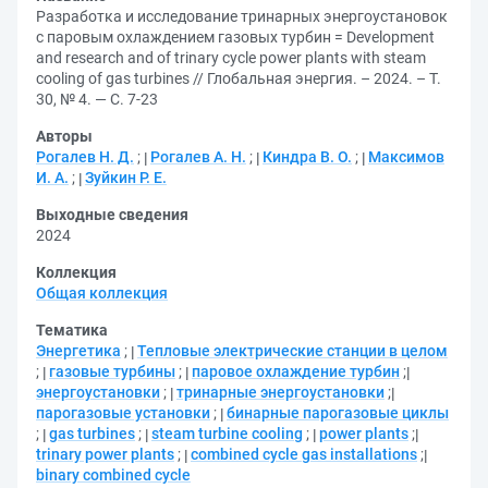
Разработка и исследование тринарных энергоустановок
с паровым охлаждением газовых турбин = Development
and research and of trinary cycle power plants with steam
cooling of gas turbines // Глобальная энергия. – 2024. – Т.
30, № 4. — С. 7-23
Авторы
Рогалев Н. Д.
;
Рогалев А. Н.
;
Киндра В. О.
;
Максимов
И. А.
;
Зуйкин Р. Е.
Выходные сведения
2024
Коллекция
Общая коллекция
Тематика
Энергетика
;
Тепловые электрические станции в целом
;
газовые турбины
;
паровое охлаждение турбин
;
энергоустановки
;
тринарные энергоустановки
;
парогазовые установки
;
бинарные парогазовые циклы
;
gas turbines
;
steam turbine cooling
;
power plants
;
trinary power plants
;
combined cycle gas installations
;
binary combined cycle