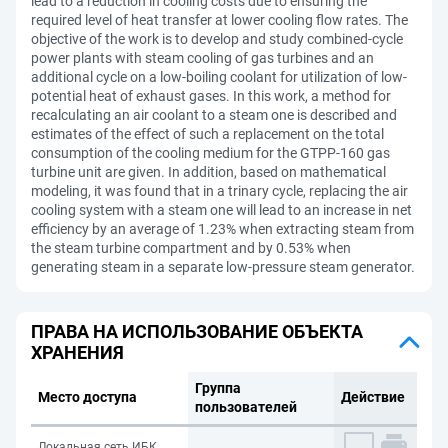
lead to a reduction in cooling costs due to ensuring the
required level of heat transfer at lower cooling flow rates. The
objective of the work is to develop and study combined-cycle
power plants with steam cooling of gas turbines and an
additional cycle on a low-boiling coolant for utilization of low-
potential heat of exhaust gases. In this work, a method for
recalculating an air coolant to a steam one is described and
estimates of the effect of such a replacement on the total
consumption of the cooling medium for the GTPP-160 gas
turbine unit are given. In addition, based on mathematical
modeling, it was found that in a trinary cycle, replacing the air
cooling system with a steam one will lead to an increase in net
efficiency by an average of 1.23% when extracting steam from
the steam turbine compartment and by 0.53% when
generating steam in a separate low-pressure steam generator.
ПРАВА НА ИСПОЛЬЗОВАНИЕ ОБЪЕКТА
ХРАНЕНИЯ
Группа
Место доступа
Действие
пользователей
Локальная сеть ИБК