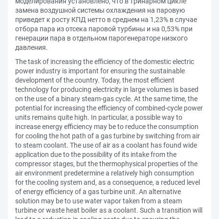
моделирования установлено, что в тринарном цикле
замена воздушной системы охлаждения на паровую
приведет к росту КПД нетто в среднем на 1,23% в случае
отбора пара из отсека паровой турбины и на 0,53% при
генерации пара в отдельном парогенераторе низкого
давления.
The task of increasing the efficiency of the domestic electric
power industry is important for ensuring the sustainable
development of the country. Today, the most efficient
technology for producing electricity in large volumes is based
on the use of a binary steam-gas cycle. At the same time, the
potential for increasing the efficiency of combined-cycle power
units remains quite high. In particular, a possible way to
increase energy efficiency may be to reduce the consumption
for cooling the hot path of a gas turbine by switching from air
to steam coolant. The use of air as a coolant has found wide
application due to the possibility of its intake from the
compressor stages, but the thermophysical properties of the
air environment predetermine a relatively high consumption
for the cooling system and, as a consequence, a reduced level
of energy efficiency of a gas turbine unit. An alternative
solution may be to use water vapor taken from a steam
turbine or waste heat boiler as a coolant. Such a transition will