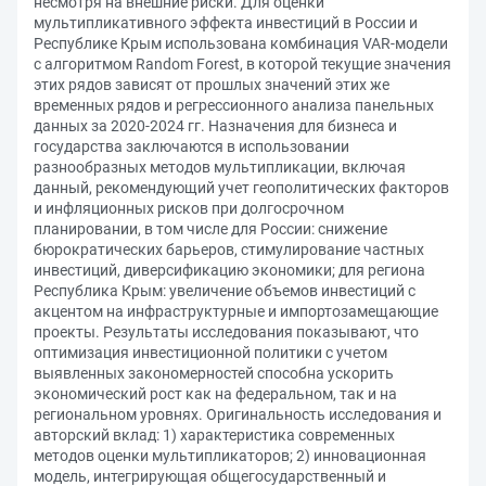
несмотря на внешние риски. Для оценки
мультипликативного эффекта инвестиций в России и
Республике Крым использована комбинация VAR-модели
с алгоритмом Random Forest, в которой текущие значения
этих рядов зависят от прошлых значений этих же
временных рядов и регрессионного анализа панельных
данных за 2020-2024 гг. Назначения для бизнеса и
государства заключаются в использовании
разнообразных методов мультипликации, включая
данный, рекомендующий учет геополитических факторов
и инфляционных рисков при долгосрочном
планировании, в том числе для России: снижение
бюрократических барьеров, стимулирование частных
инвестиций, диверсификацию экономики; для региона
Республика Крым: увеличение объемов инвестиций с
акцентом на инфраструктурные и импортозамещающие
проекты. Результаты исследования показывают, что
оптимизация инвестиционной политики с учетом
выявленных закономерностей способна ускорить
экономический рост как на федеральном, так и на
региональном уровнях. Оригинальность исследования и
авторский вклад: 1) характеристика современных
методов оценки мультипликаторов; 2) инновационная
модель, интегрирующая общегосударственный и