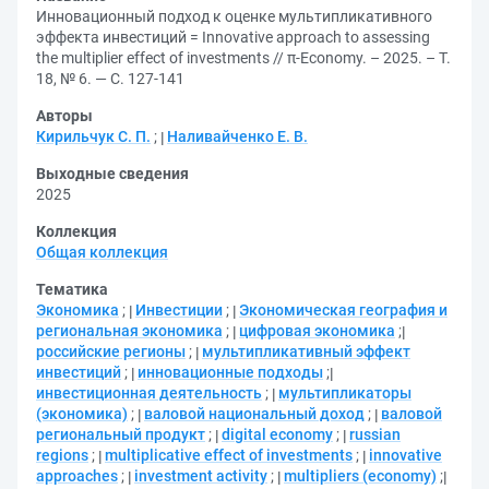
Инновационный подход к оценке мультипликативного
эффекта инвестиций = Innovative approach to assessing
the multiplier effect of investments // π-Economy. – 2025. – Т.
18, № 6. — С. 127-141
Авторы
Кирильчук С. П.
;
Наливайченко Е. В.
Выходные сведения
2025
Коллекция
Общая коллекция
Тематика
Экономика
;
Инвестиции
;
Экономическая география и
региональная экономика
;
цифровая экономика
;
российские регионы
;
мультипликативный эффект
инвестиций
;
инновационные подходы
;
инвестиционная деятельность
;
мультипликаторы
(экономика)
;
валовой национальный доход
;
валовой
региональный продукт
;
digital economy
;
russian
regions
;
multiplicative effect of investments
;
innovative
approaches
;
investment activity
;
multipliers (economy)
;