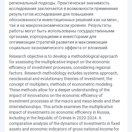
региональный подходы. Практическая значимость
исследования заключается в возможности применения
результатов исследования для повышения
обоснованности инвестиционных решений как на мезо-,
так и на макроэкономическом уровнях. Результаты
работы могут быть использованы государственными
органами, корпорациями и инвесторами для
оптимизации стратегий развития и максимизации
социально-экономического эффекта от вложений.
Research objective is to develop a methodological approach
for assessing the multiplicative impact on the economic
efficiency of investment processes, considering regional
factors. Research methodology includes systems approach,
neoclassical and evolutionary theories of investment, the
concept of multipliers, methods of econometric modeling.
These methods allow for a deeper understanding of the
impact of innovations on the economic efficiency of
investment processes at the macro and meso-levels and their
interrelationships. This article examines the multiplicative
impact of investments on economic efficiency in Russia,
including in the Republic of Crimea in 2020-2024. A
comparative analysis of the dynamics of investments in fixed
assets and economic indicators of gross national income for