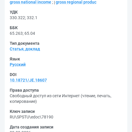
gross national income
;
gross regional produc
УДК
330.322
;
332.1
ББК
65.263
;
65.04
Тип документа
Статья, доклад
Язык
Русский
DOI
10.18721/JE.18607
Права доступа
Свободный доступ из сети Интернет (чтение, печать,
копирование)
Ключ записи
RU\SPSTU\edoc\78190
Дата создания записи