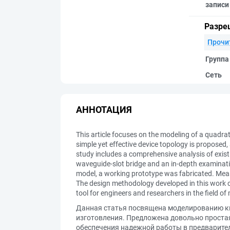
записи
Разре
Прочи
Группа
Сеть
АННОТАЦИЯ
This article focuses on the modeling of a quadra
simple yet effective device topology is proposed,
study includes a comprehensive analysis of exist
waveguide-slot bridge and an in-depth examinati
model, a working prototype was fabricated. Measu
The design methodology developed in this work ca
tool for engineers and researchers in the field o
Данная статья посвящена моделированию кв
изготовления. Предложена довольно простая
обеспечения надежной работы в предварите