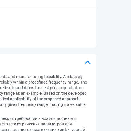
nts and manufacturing feasibility. A relatively
reliably within a predefined frequency range. The
oretical foundations for designing a quadrature
ency range as an example. Based on the developed
tical applicability of the proposed approach.
any given frequency range, making it a versatile
ческих требований и возможностей его
а его геометрических параметров для
лексный анализ существующих конфигураций