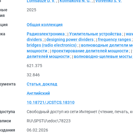
ы
Lomsadze D. V.
;
Kolmakova N. G.
;
Volvenko S. V.
ные
2025
ия
кция
Общая коллекция
ика
Радиоэлектроника
;
Усилительные устройства
;
wav
dividers
;
designing power dividers
;
frequency ranges
bridges (radio electronics)
;
волноводные делители 
мощности
;
проектирование делителей мощности
;
делителей мощности
;
волноводно-щелевые мосты 
621.375
32.846
кумента
Статья, доклад
Английский
10.18721/JCSTCS.18310
доступа
Свободный доступ из сети Интернет (чтение, печать, 
аписи
RU\SPSTU\edoc\78223
оздания
06.02.2026