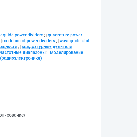
eguide power dividers
;
quadrature power
;
modeling of power dividers
;
waveguide-slot
мощности
;
квадратурные делители
частотные диапазоны
;
моделирование
(радиоэлектроника)
копирование)