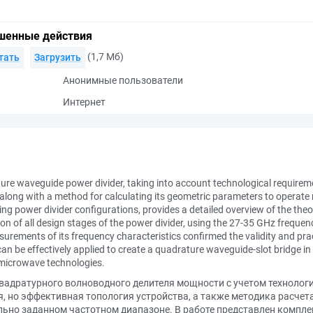
шенные действия
(1,7 Мб)
тать
Загрузить
Анонимные пользователи
Интернет
ture waveguide power divider, taking into account technological requireme
 along with a method for calculating its geometric parameters to operate 
ing power divider configurations, provides a detailed overview of the the
on of all design stages of the power divider, using the 27-35 GHz frequ
rements of its frequency characteristics confirmed the validity and prac
n be effectively applied to create a quadrature waveguide-slot bridge in 
f microwave technologies.
адратурного волноводного делителя мощности с учетом технологи
, но эффективная топология устройства, а также методика расчет
льно заданном частотном диапазоне. В работе представлен комп