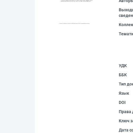
Автор
Выход
сведен
Колле
Темат
УДК
ББК
Тип до
Язык
DOI
Права 
Ключ з
Дата с