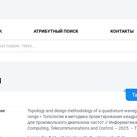
К
АТРИБУТНЫЙ ПОИСК
КОНТАКТЫ
Я
Т
ние
Topology and design methodology of a quadrature wavegui
range = Топология и методика проектирования квад
для произвольного диапазона частот // Информатика
Computing, Telecommunications and Control. – 2025. – Т.