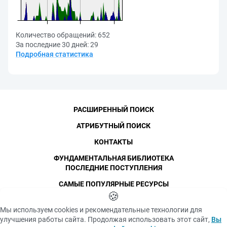
Количество обращений:
652
За последние 30 дней:
29
Подробная статистика
РАСШИРЕННЫЙ ПОИСК
АТРИБУТНЫЙ ПОИСК
КОНТАКТЫ
ФУНДАМЕНТАЛЬНАЯ БИБЛИОТЕКА
ПОСЛЕДНИЕ ПОСТУПЛЕНИЯ
САМЫЕ ПОПУЛЯРНЫЕ РЕСУРСЫ
©
СПбПУ
🍪
, 1996-2026
Авторские права и персональные данные
Мы используем cookies и рекомендательные технологии для
Фотографии размещены с согласия
улучшения работы сайта. Продолжая использовать этот сайт,
Вы
Политика конфиденциальности
изображённых лиц в соответствии