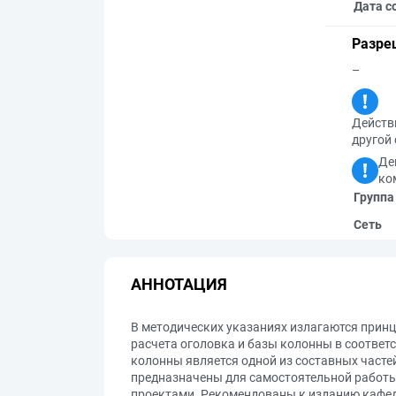
Дата с
Разре
–
Действи
другой 
Де
ко
Группа
Сеть
АННОТАЦИЯ
В методических указаниях излагаются прин
расчета оголовка и базы колонны в соотве
колонны является одной из составных часте
предназначены для самостоятельной работы
проектами. Рекомендованы к изданию кафед