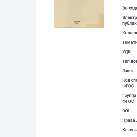
Выход
Электр
публик
Колле
Темат
УДК
Тип до
Язык
Код сп
ФГОС
Группа
ФГОС
DOI
Права 
Ключ з