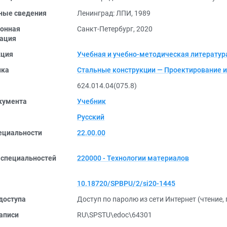
ные сведения
Ленинград: ЛПИ, 1989
онная
Санкт-Петербург, 2020
ация
кция
Учебная и учебно-методическая литератур
ика
Стальные конструкции — Проектирование и
624.014.04(075.8)
кумента
Учебник
Русский
ециальности
22.00.00
 специальностей
220000 - Технологии материалов
10.18720/SPBPU/2/si20-1445
доступа
Доступ по паролю из сети Интернет (чтение,
аписи
RU\SPSTU\edoc\64301