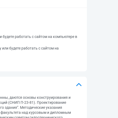
ли будете работать с сайтом на компьютере в
у или будете работать с сайтом на
онны, даются основы конструирования и
кций (СНИП П-23-81). Проектирование
го здания". Методические указания
о факультета над курсовым и дипломным
ическим советом гидротехнического