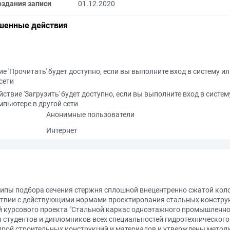
оздания записи
01.12.2020
шенные действия
е 'Прочитать' будет доступно, если вы выполните вход в систему и
сети
йствие 'Загрузить' будет доступно, если вы выполните вход в систем
мпьютере в другой сети
Анонимные пользователи
Интернет
ципы подбора сечения стержня сплошной внецентренно сжатой кол
тствии с действующими нормами проектирования стальных констру
й курсового проекта "Стальной каркас одноэтажного промышленно
 студентов и дипломников всех специальностей гидротехническог
рой строительных конструкций и материалов и утверждены метод