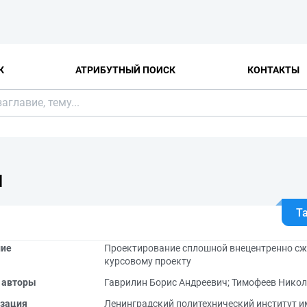
К
АТРИБУТНЫЙ ПОИСК
КОНТАКТЫ
Я
Т
ние
Проектирование сплошной внецентренно сж
курсовому проекту
 авторы
Гаврилин Борис Андреевич
;
Тимофеев Никол
зация
Ленинградский политехнический институт им