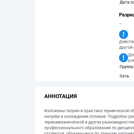
Дата с
Разре
–
Действи
другой 
Де
ко
Группа
Сеть
АННОТАЦИЯ
Изложены теория и практика термической о
нагреве и охлаждении сплавов. Подробно рас
термомеханической и других разновидностя
профессионального образования по дисципл
студентов, обучающихся по данному направ