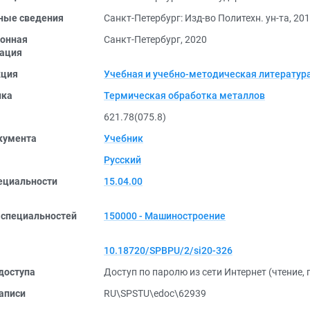
ные сведения
Санкт-Петербург: Изд-во Политехн. ун-та, 20
онная
Санкт-Петербург, 2020
ация
кция
Учебная и учебно-методическая литератур
ика
Термическая обработка металлов
621.78(075.8)
кумента
Учебник
Русский
ециальности
15.04.00
 специальностей
150000 - Машиностроение
10.18720/SPBPU/2/si20-326
доступа
Доступ по паролю из сети Интернет (чтение,
аписи
RU\SPSTU\edoc\62939