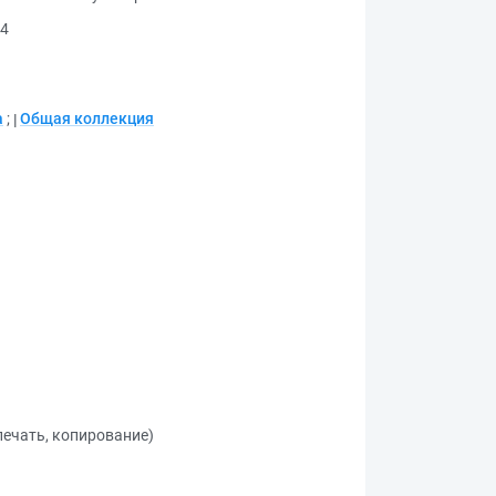
14
а
;
Общая коллекция
 печать, копирование)