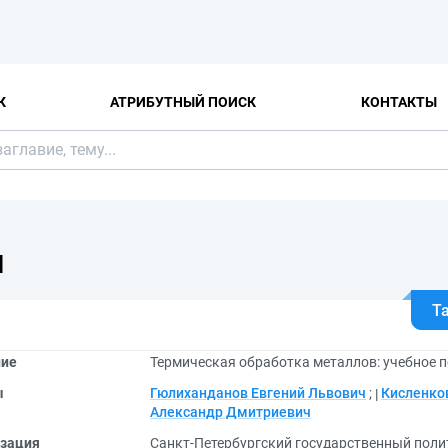
К
АТРИБУТНЫЙ ПОИСК
КОНТАКТЫ
Я
Т
ние
Термическая обработка металлов: учебное 
ы
Гюлиханданов Евгений Львович
;
Кисленко
Александр Дмитриевич
зация
Санкт-Петербургский государственный поли