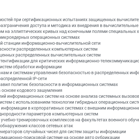
имостей при сертификационных испытаниях защищенных вычислите
разграничения доступа и методика их внедрения в вычислительные
м на эллиптических кривых над конечными полями специальных 
 микроядерных операционных системах
ей станции информационно-вычислительной сети
асности распределенных компьютерных систем
щенных распределенных вычислительных систем
утентификации для критических информационно-телекоммуникаци
истем обработки информации
нам и системам управления безопасностью в распределенных ин
аспределенной ІР-сети
авил политик безопасности в информационных системах
 основе кодового зашумления
ий информационных систем на основе анализа системных вызово
стем с использованием технологии гибридных операционных сист
 информации в корпоративных системах с внешним информационн
однородности параметров компьютерных систем
учебно-тренировочных комплексов на факультетах военного обуч
 обнаружения классов сетевых атак
енераторов случайных чисел для систем защиты информации
рмационно-поисковой системе на основе авто рубрикации