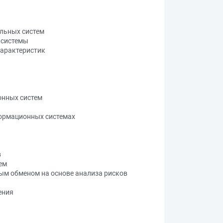
льных систем
 системы
характеристик
онных систем
формационных системах
в
ем
ым обменом на основе анализа рисков
ения