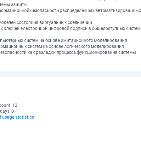
стемы защиты
формационной безопасности распределенных автоматизированны
 моделей состояния виртуальных соединений
х ключей электронной цифровой подписи в общедоступных систем
пьютерных систем на основе имитационного моделирования
рмационных систем на основе логического моделирования
езопасности как разладки процесса функционирования системы
count:
12
 days:
0
d usage statistics