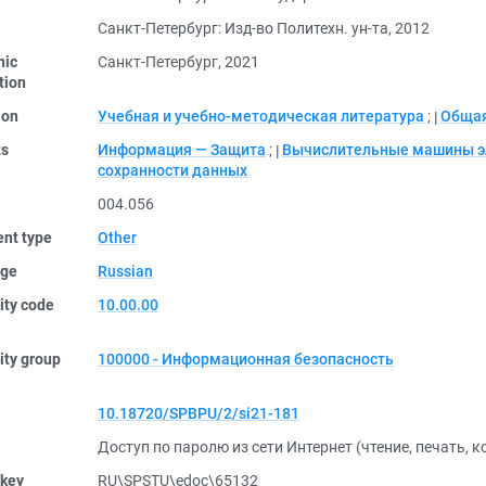
Санкт-Петербург: Изд-во Политехн. ун-та, 2012
nic
Санкт-Петербург, 2021
tion
ion
Учебная и учебно-методическая литература
;
Общая
ts
Информация — Защита
;
Вычислительные машины э
сохранности данных
004.056
nt type
Other
ge
Russian
ity code
10.00.00
ity group
100000 - Информационная безопасность
10.18720/SPBPU/2/si21-181
Доступ по паролю из сети Интернет (чтение, печать, 
 key
RU\SPSTU\edoc\65132