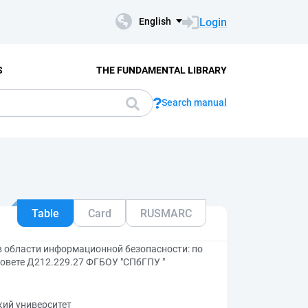
Login
English
S
THE FUNDAMENTAL LIBRARY
Search manual
Table
Card
RUSMARC
 области информационной безопасности: по
овете Д212.229.27 ФГБОУ "СПбГПУ "
кий университет