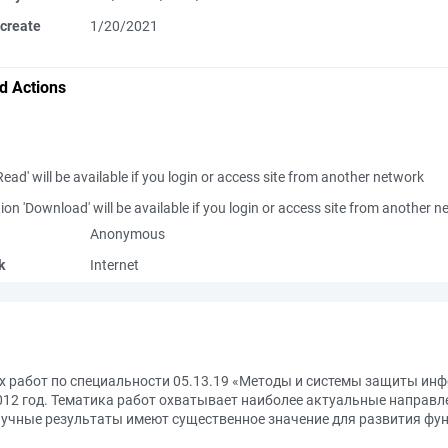
create
1/20/2021
d Actions
Read' will be available if you login or access site from another network
ion 'Download' will be available if you login or access site from another 
Anonymous
k
Internet
х работ по специальности 05.13.19 «Методы и системы защиты ин
12 год. Тематика работ охватывает наиболее актуальные направл
аучные результаты имеют существенное значение для развития фу
.