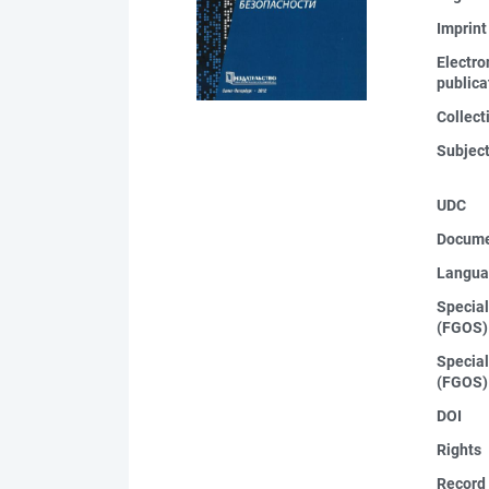
Imprint
Electro
publica
Collect
Subjec
UDC
Docume
Langua
Special
(FGOS)
Special
(FGOS)
DOI
Rights
Record