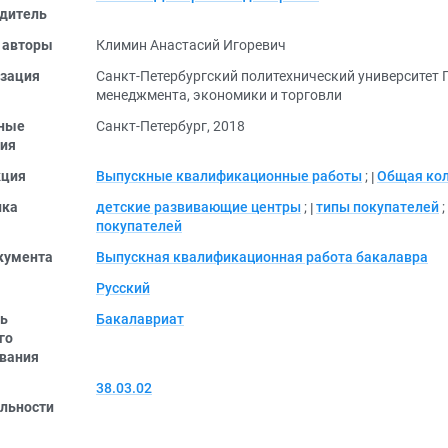
дитель
 авторы
Климин Анастасий Игоревич
зация
Санкт-Петербургский политехнический университет
менеджмента, экономики и торговли
ные
Санкт-Петербург, 2018
ия
кция
Выпускные квалификационные работы
;
Общая ко
ика
детские развивающие центры
;
типы покупателей
;
покупателей
кумента
Выпускная квалификационная работа бакалавра
Русский
ь
Бакалавриат
го
вания
38.03.02
льности