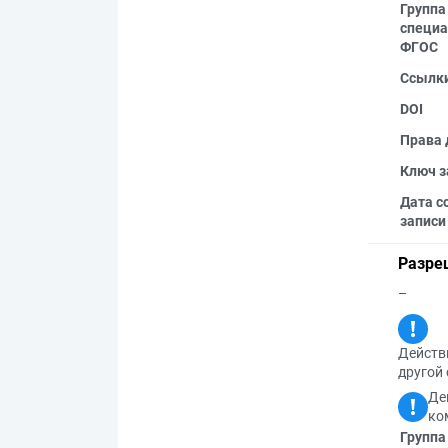
Группа
специа
ФГОС
Ссылк
DOI
Права 
Ключ з
Дата с
записи
Разре
–
Действи
другой 
Де
ко
Группа