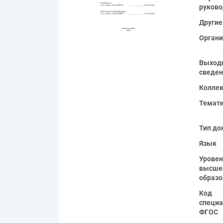
руково
Другие
Органи
Выход
сведен
Колле
Темат
Тип до
Язык
Уровен
высше
образо
Код
специа
ФГОС