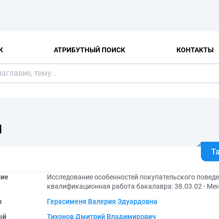
К
АТРИБУТНЫЙ ПОИСК
КОНТАКТЫ
Я
Т
ние
Исследование особенностей покупательского поведе
квалификационная работа бакалавра: 38.03.02 - Мен
ы
Герасименя Валерия Эдуардовна
ый
Тихонов Дмитрий Владимирович